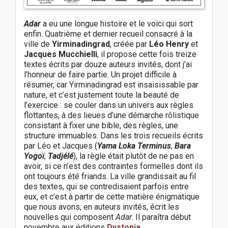
Adar
a eu une longue histoire et le voici qui sort
enfin. Quatrième et dernier recueil consacré à la
ville de
Yirminadingrad
, créée par
Léo Henry
et
Jacques Mucchielli
, il propose cette fois treize
textes écrits par douze auteurs invités, dont j’ai
l’honneur de faire partie. Un projet difficile à
résumer, car Yirminadingrad est insaisissable par
nature, et c’est justement toute la beauté de
l’exercice : se couler dans un univers aux règles
flottantes, à des lieues d’une démarche rôlistique
consistant à fixer une bible, des règles, une
structure immuables. Dans les trois recueils écrits
par Léo et Jacques (
Yama Loka Terminus
,
Bara
Yogoï
,
Tadjélé
), la règle était plutôt de ne pas en
avoir, si ce n’est des contraintes formelles dont ils
ont toujours été friands. La ville grandissait au fil
des textes, qui se contredisaient parfois entre
eux, et c’est à partir de cette matière énigmatique
que nous avons, en auteurs invités, écrit les
nouvelles qui composent
Adar
. Il paraîtra début
novembre aux éditions
Dystopia
.