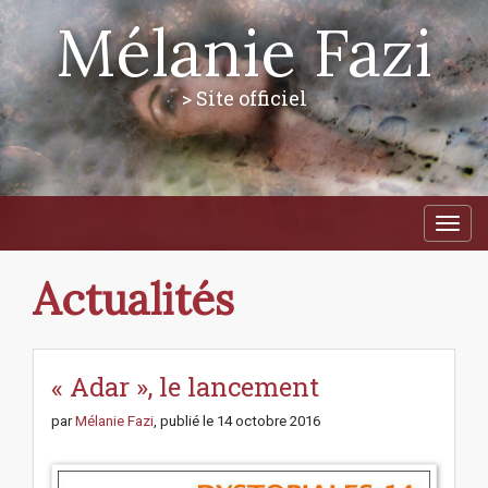
Mélanie Fazi
> Site officiel
M
S
a
k
i
i
p
n
Actualités
t
m
o
e
c
n
o
n
« Adar », le lancement
u
t
e
par
Mélanie Fazi
, publié le
14 octobre 2016
n
t