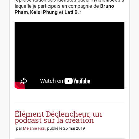
laquelle je participais en compagnie de
Bruno
Pham
,
Kelsi Phung
et
Lati B.
:
P
o
s
Élément Déclencheur, un
t
podcast sur la création
n
par
Mélanie Fazi
, publié le
25 mai 2019
a
v