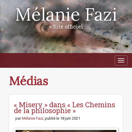
Mélanie Fazi
> Site officiel
M
S
a
k
i
i
p
n
Médias
t
m
o
e
c
n
o
n
« Misery » dans « Les Chemins
u
t
de la philosophie »
e
par
Mélanie Fazi
, publié le
18 juin 2021
n
t