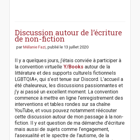
P
o
s
Discussion autour de l’écriture
t
de non-fiction
n
par
Mélanie Fazi
, publié le
13 juillet 2020
a
v
Il y a quelques jours, j’étais conviée à participer à
i
la convention virtuelle
Y/Books
autour de la
g
littérature et des supports culturels fictionnels
a
LGBTQIA+, qui s’est tenue sur Discord. L’accueil a
t
été chaleureux, les discussions passionnantes et
i
j’y ai passé un excellent moment. La convention
o
commence à mettre en ligne l’enregistrement des
n
interventions et tables rondes sur sa chaîne
YouTube, et vous pouvez notamment réécouter
cette discussion autour de mon passage à la non-
fiction. Il y est question de ma démarche d’écriture
mais aussi de sujets comme l’engagement,
l’asexualité et le spectre de l’autisme, de la