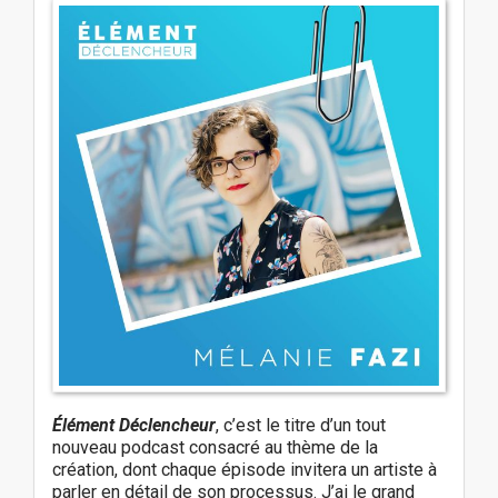
i
g
a
t
i
o
n
Élément Déclencheur
, c’est le titre d’un tout
nouveau podcast consacré au thème de la
création, dont chaque épisode invitera un artiste à
parler en détail de son processus. J’ai le grand