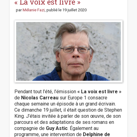
t
« La voix est livre »
n
par
Mélanie Fazi
, publié le
19 juillet 2020
a
v
i
g
a
t
i
o
n
Pendant tout l’été, l’émission
« La voix est livre »
de
Nicolas Carreau
sur Europe 1 consacre
chaque semaine un épisode à un grand écrivain.
Ce dimanche 19 juillet, il était question de Stephen
King. J’étais invitée à parler de son œuvre, de son
parcours et des adaptations de ses romans en
compagnie de
Guy Astic
. Également au
programme, une intervention de
Delphine de