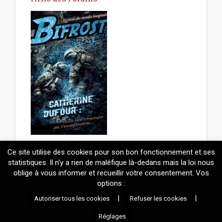
Les Nuits du Vertigo
Ce site utilise des cookies pour son bon fonctionnement et ses
statistiques. Il n'y a rien de maléfique là-dedans mais la loi nous
oblige à vous informer et recueillir votre consentement. Vos
options :
© 2026
Mélanie Fazi
. Contenus protégés par le droit d'auteur.
|
|
Autoriser tous les cookies
Refuser les cookies
Réalisation technique : Mickaël Adamadorassy |
Propulsé par
Wordpress
et un thème maison basé sur
Arcade
.
Réglages