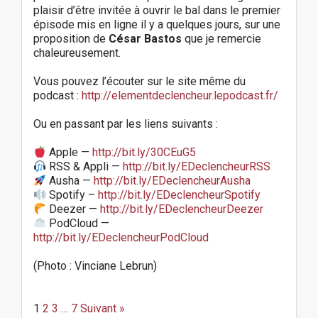
plaisir d’être invitée à ouvrir le bal dans le premier
épisode mis en ligne il y a quelques jours, sur une
proposition de
César Bastos
que je remercie
chaleureusement.
Vous pouvez l’écouter sur le site même du
podcast :
http://elementdeclencheur.lepodcast.fr/
Ou en passant par les liens suivants :
Apple —
http://bit.ly/30CEuG5
RSS & Appli —
http://bit.ly/EDeclencheurRSS
Ausha —
http://bit.ly/EDeclencheurAusha
Spotify –
http://bit.ly/EDeclencheurSpotify
Deezer —
http://bit.ly/EDeclencheurDeezer
PodCloud —
http://bit.ly/EDeclencheurPodCloud
(Photo : Vinciane Lebrun)
P
o
1
2
3
…
7
Suivant »