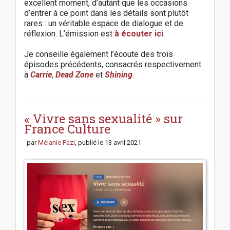
excellent moment, d’autant que les occasions
d’entrer à ce point dans les détails sont plutôt
rares : un véritable espace de dialogue et de
réflexion. L’émission est
à écouter ici
.
Je conseille également l’écoute des trois
épisodes précédents, consacrés respectivement
à
Carrie
,
Dead Zone
et
Shining
.
P
o
s
« Vivre sans sexualité » sur
t
France Culture
n
par
Mélanie Fazi
, publié le
13 avril 2021
a
v
i
g
a
t
i
o