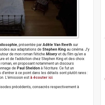
hilosophie
, présentée par
Adèle Van Reeth
sur
pisodes aux adaptations de
Stephen King
au cinéma. J’y
autour de mon roman fétiche
Misery
et du film qu’en a
ture et de l’addiction chez Stephen King et des choix
 du roman, en proposant notamment un discours
rsonnage de
Paul Sheldon
à l’écriture. Ce fut un
’entrer à ce point dans les détails sont plutôt rares :
ion. L’émission est
à écouter ici
.
épisodes précédents, consacrés respectivement à