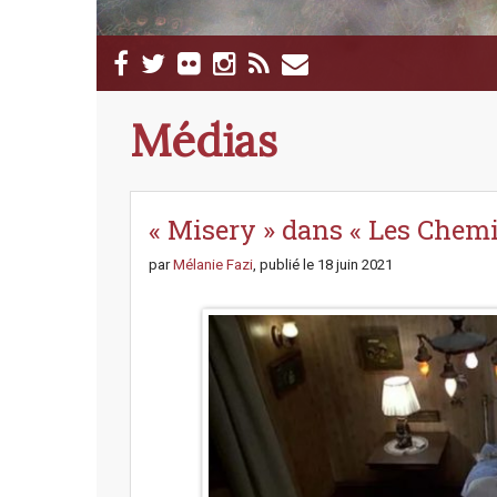
M
S
a
k
i
i
p
n
Médias
t
m
o
e
c
n
o
n
« Misery » dans « Les Chemi
u
t
e
par
Mélanie Fazi
, publié le
18 juin 2021
n
t