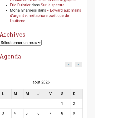
Eric Dulorier
dans
Sur le spectre
Mona Ghamess
dans
« Edward aux mains
d’argent », métaphore poétique de
l’autisme
Archives
Archives
Agenda
<
>
août 2026
L
M
M
J
V
S
D
1
2
3
4
5
6
7
8
9