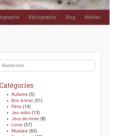
iographie
Bibliographie
Blog
Médias
R
e
c
h
Catégories
e
r
Autisme
(5)
c
Bric-à-brac
(51)
h
Films
(14)
e
Jeu vidéo
(13)
r
Jeux de rimes
(8)
:
Livres
(57)
Musique
(65)