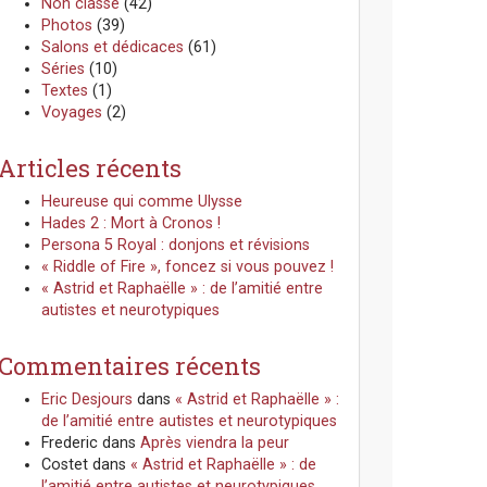
Non classé
(42)
Photos
(39)
Salons et dédicaces
(61)
Séries
(10)
Textes
(1)
Voyages
(2)
Articles récents
Heureuse qui comme Ulysse
Hades 2 : Mort à Cronos !
Persona 5 Royal : donjons et révisions
« Riddle of Fire », foncez si vous pouvez !
« Astrid et Raphaëlle » : de l’amitié entre
autistes et neurotypiques
Commentaires récents
Eric Desjours
dans
« Astrid et Raphaëlle » :
de l’amitié entre autistes et neurotypiques
Frederic
dans
Après viendra la peur
Costet
dans
« Astrid et Raphaëlle » : de
l’amitié entre autistes et neurotypiques