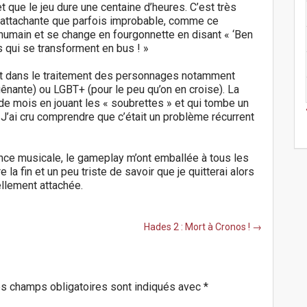
 et que le jeu dure une centaine d’heures. C’est très
i attachante que parfois improbable, comme ce
é humain et se change en fourgonnette en disant « ‘Ben
ts qui se transforment en bus ! »
out dans le traitement des personnages notamment
ênante) ou LGBT+ (pour le peu qu’on en croise). La
s de mois en jouant les « soubrettes » et qui tombe un
. J’ai cru comprendre que c’était un problème récurrent
biance musicale, le gameplay m’ont emballée à tous les
 la fin et un peu triste de savoir que je quitterai alors
llement attachée.
Hades 2 : Mort à Cronos ! →
s champs obligatoires sont indiqués avec
*