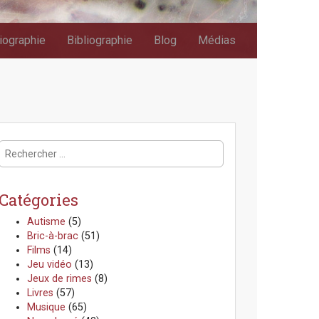
iographie
Bibliographie
Blog
Médias
R
e
c
h
Catégories
e
r
Autisme
(5)
c
Bric-à-brac
(51)
h
Films
(14)
e
Jeu vidéo
(13)
r
Jeux de rimes
(8)
:
Livres
(57)
Musique
(65)