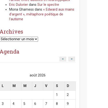
Eric Dulorier
dans
Sur le spectre
Mona Ghamess
dans
« Edward aux mains
d’argent », métaphore poétique de
l’autisme
Archives
Archives
Agenda
<
>
août 2026
L
M
M
J
V
S
D
1
2
3
4
5
6
7
8
9