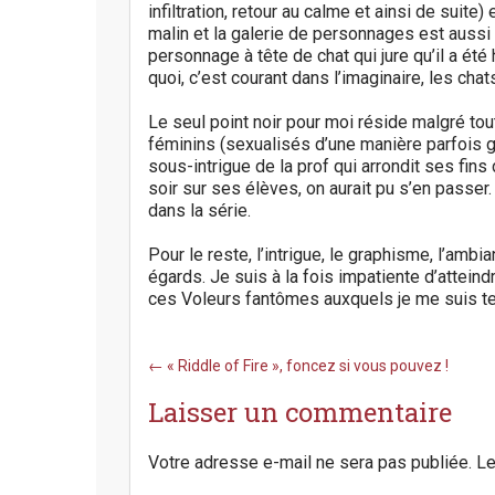
infiltration, retour au calme et ainsi de suite)
malin et la galerie de personnages est auss
personnage à tête de chat qui jure qu’il a ét
quoi, c’est courant dans l’imaginaire, les cha
Le seul point noir pour moi réside malgré t
féminins (sexualisés d’une manière parfois g
sous-intrigue de la prof qui arrondit ses fin
soir sur ses élèves, on aurait pu s’en passer
dans la série.
Pour le reste, l’intrigue, le graphisme, l’am
égards. Je suis à la fois impatiente d’atteindre
ces Voleurs fantômes auxquels je me suis te
P
← « Riddle of Fire », foncez si vous pouvez !
o
Laisser un commentaire
s
t
n
Votre adresse e-mail ne sera pas publiée.
Le
a