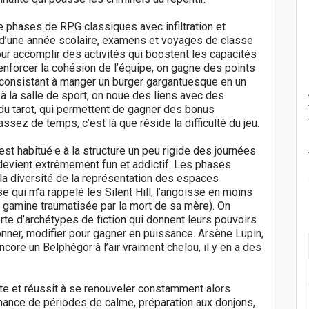
de phases de RPG classiques avec infiltration et
n d’une année scolaire, examens et voyages de classe
our accomplir des activités qui boostent les capacités
enforcer la cohésion de l’équipe, on gagne des points
d consistant à manger un burger gargantuesque en un
à la salle de sport, on noue des liens avec des
u tarot, qui permettent de gagner des bonus
ssez de temps, c’est là que réside la difficulté du jeu.
est habitué·e à la structure un peu rigide des journées
u devient extrêmement fun et addictif. Les phases
et la diversité de la représentation des espaces
 qui m’a rappelé les Silent Hill, l’angoisse en moins
e gamine traumatisée par la mort de sa mère). On
te d’archétypes de fiction qui donnent leurs pouvoirs
onner, modifier pour gagner en puissance. Arsène Lupin,
core un Belphégor à l’air vraiment chelou, il y en a des
ante et réussit à se renouveler constamment alors
ernance de périodes de calme, préparation aux donjons,