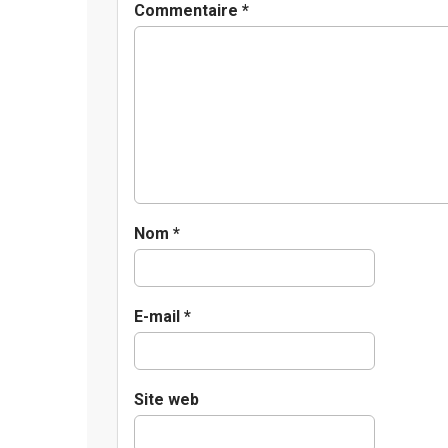
v
Commentaire
*
i
g
a
t
i
o
n
Nom
*
E-mail
*
Site web