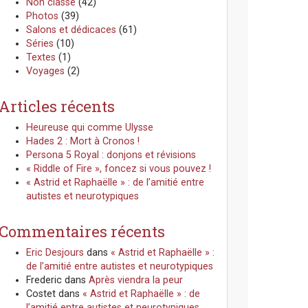
Non classé
(42)
Photos
(39)
Salons et dédicaces
(61)
Séries
(10)
Textes
(1)
Voyages
(2)
Articles récents
Heureuse qui comme Ulysse
Hades 2 : Mort à Cronos !
Persona 5 Royal : donjons et révisions
« Riddle of Fire », foncez si vous pouvez !
« Astrid et Raphaëlle » : de l’amitié entre
autistes et neurotypiques
Commentaires récents
Eric Desjours
dans
« Astrid et Raphaëlle » :
de l’amitié entre autistes et neurotypiques
Frederic
dans
Après viendra la peur
Costet
dans
« Astrid et Raphaëlle » : de
l’amitié entre autistes et neurotypiques