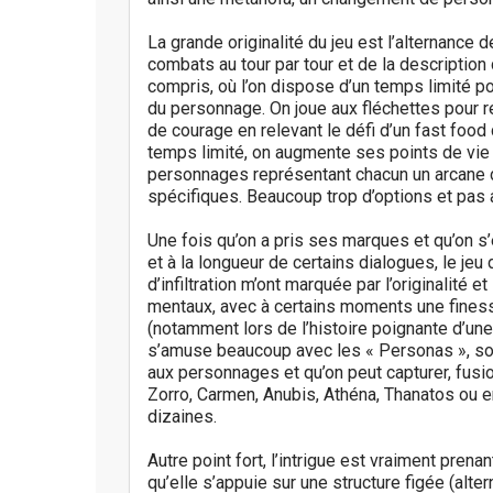
La grande originalité du jeu est l’alternance 
combats au tour par tour et de la descriptio
compris, où l’on dispose d’un temps limité p
du personnage. On joue aux fléchettes pour r
de courage en relevant le défi d’un fast foo
temps limité, on augmente ses points de vie 
personnages représentant chacun un arcane d
spécifiques. Beaucoup trop d’options et pas a
Une fois qu’on a pris ses marques et qu’on s’
et à la longueur de certains dialogues, le je
d’infiltration m’ont marquée par l’originalité 
mentaux, avec à certains moments une finesse
(notamment lors de l’histoire poignante d’un
s’amuse beaucoup avec les « Personas », sor
aux personnages et qu’on peut capturer, fusi
Zorro, Carmen, Anubis, Athéna, Thanatos ou en
dizaines.
Autre point fort, l’intrigue est vraiment pren
qu’elle s’appuie sur une structure figée (alt