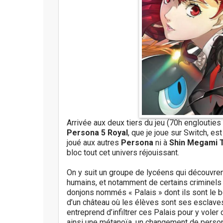
Arrivée aux deux tiers du jeu (70h englouties 
Persona 5 Royal
, que je joue sur Switch, e
joué aux autres
Persona
ni à
Shin Megami 
bloc tout cet univers réjouissant.
On y suit un groupe de lycéens qui découvren
humains, et notamment de certains criminels 
donjons nommés « Palais » dont ils sont le bo
d’un château où les élèves sont ses esclave
entreprend d’infiltrer ces Palais pour y vole
ainsi une métanoïa, un changement de personn