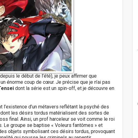
depuis le début de l’été), je peux affirmer que
st un énorme coup de cœur. Je précise que je n’ai pas
Tensei
dont la série est un spin-off, et je découvre en
t l’existence d’un métavers reflétant la psyché des
dont les désirs tordus matérialisent des sortes de
ss final. Ainsi, un prof harceleur se voit comme le roi
s. Le groupe se baptise « Voleurs fantômes » et
r des objets symbolisant ces désirs tordus, provoquant
alité qui pousse les criminels au repentir.