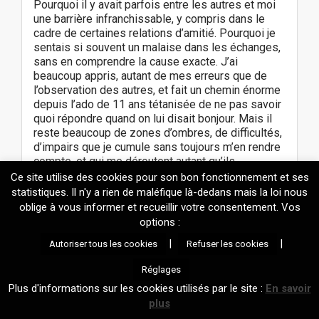
Pourquoi il y avait parfois entre les autres et moi
une barrière infranchissable, y compris dans le
cadre de certaines relations d’amitié. Pourquoi je
sentais si souvent un malaise dans les échanges,
sans en comprendre la cause exacte. J’ai
beaucoup appris, autant de mes erreurs que de
l’observation des autres, et fait un chemin énorme
depuis l’ado de 11 ans tétanisée de ne pas savoir
quoi répondre quand on lui disait bonjour. Mais il
reste beaucoup de zones d’ombres, de difficultés,
d’impairs que je cumule sans toujours m’en rendre
compte, et qui me déroutent autant qu’ils
m’embarrassent.
Ce site utilise des cookies pour son bon fonctionnement et ses
statistiques. Il n'y a rien de maléfique là-dedans mais la loi nous
Même avec les progrès que j’ai pu faire au fil des
oblige à vous informer et recueillir votre consentement. Vos
ans, la conversation reste un point délicat. J’ai mis
options :
longtemps à comprendre qu’une personne qui
|
|
Autoriser tous les cookies
Refuser les cookies
m’interroge sur mon métier ne s’y intéresse pas
forcément mais fait peut-être preuve de politesse
Réglages
et attend que je lui rende la pareille, ce qui
Plus d'informations sur les cookies utilisés par le site :
En savoir
m’angoisse toujours un peu : mon cerveau peine à
produire les bonnes questions et les bonnes
plus
réactions, et préfèrera nettement diriger l’échange