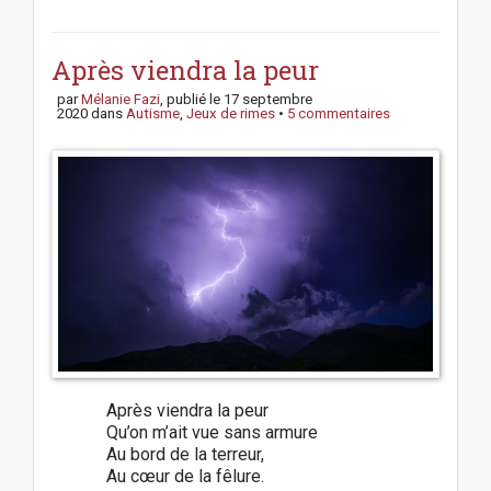
P
o
s
Après viendra la peur
t
par
Mélanie Fazi
, publié le
17 septembre
n
2020
dans
Autisme
,
Jeux de rimes
•
5 commentaires
a
v
i
g
a
t
i
o
n
Après viendra la peur
Qu’on m’ait vue sans armure
Au bord de la terreur,
Au cœur de la fêlure.