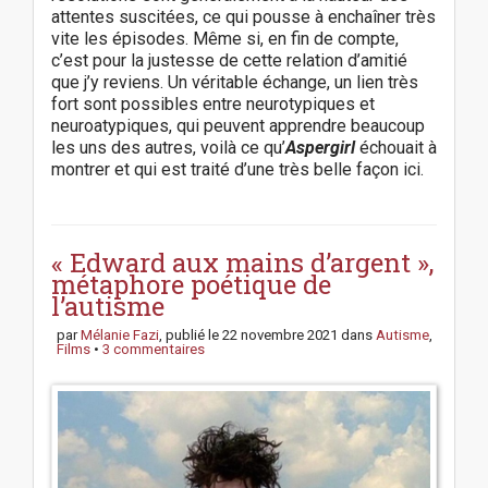
attentes suscitées, ce qui pousse à enchaîner très
vite les épisodes. Même si, en fin de compte,
c’est pour la justesse de cette relation d’amitié
que j’y reviens. Un véritable échange, un lien très
fort sont possibles entre neurotypiques et
neuroatypiques, qui peuvent apprendre beaucoup
les uns des autres, voilà ce qu’
Aspergirl
échouait à
montrer et qui est traité d’une très belle façon ici.
P
o
s
« Edward aux mains d’argent »,
t
métaphore poétique de
n
l’autisme
a
par
Mélanie Fazi
, publié le
22 novembre 2021
dans
Autisme
,
v
Films
•
3 commentaires
i
g
a
t
i
o