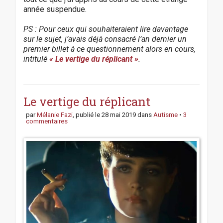
année suspendue.
PS : Pour ceux qui souhaiteraient lire davantage
sur le sujet, j’avais déjà consacré l’an dernier un
premier billet à ce questionnement alors en cours,
intitulé
« Le vertige du réplicant »
.
P
o
s
Le vertige du réplicant
t
par
Mélanie Fazi
, publié le
28 mai 2019
dans
Autisme
•
3
n
commentaires
a
v
i
g
a
t
i
o
n