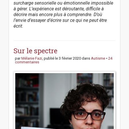
surcharge sensorielle ou émotionnelle impossible
à gérer
. L’expérience est déroutante, difficile à
décrire mais encore plus à comprendre. D’où
l’envie d’essayer d’écrire sur ce qui ne peut être
écrit.
P
o
s
Sur le spectre
t
par
Mélanie Fazi
, publié le
3 février 2020
dans
Autisme
•
24
n
commentaires
a
v
i
g
a
t
i
o
n