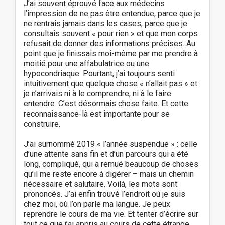
J’ai souvent éprouvé face aux médecins
l’impression de ne pas être entendue, parce que je
ne rentrais jamais dans les cases, parce que je
consultais souvent « pour rien » et que mon corps
refusait de donner des informations précises. Au
point que je finissais moi-même par me prendre à
moitié pour une affabulatrice ou une
hypocondriaque. Pourtant, j’ai toujours senti
intuitivement que quelque chose « n’allait pas » et
je n’arrivais ni à le comprendre, ni à le faire
entendre. C’est désormais chose faite. Et cette
reconnaissance-là est importante pour se
construire.
J’ai surnommé 2019 « l’année suspendue » : celle
d’une attente sans fin et d’un parcours qui a été
long, compliqué, qui a remué beaucoup de choses
qu’il me reste encore à digérer – mais un chemin
nécessaire et salutaire. Voilà, les mots sont
prononcés. J’ai enfin trouvé l’endroit où je suis
chez moi, où l’on parle ma langue. Je peux
reprendre le cours de ma vie. Et tenter d’écrire sur
tout ce que j’ai appris au cours de cette étrange