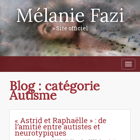
Mélanie Fazi
> Site officiel
M
S
a
k
i
i
p
n
Blog : catégorie
t
m
o
Autisme
e
c
n
o
n
u
t
« Astrid et Raphaëlle » : de
e
l’amitié entre autistes et
n
neurotypiques
t