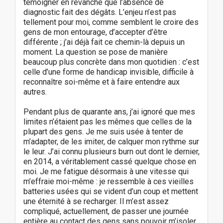
témoigner en revanche que l’absence de
diagnostic fait des dégâts. L’enjeu n’est pas
tellement pour moi, comme semblent le croire des
gens de mon entourage, d’accepter d’être
différente ; j’ai déjà fait ce chemin-là depuis un
moment. La question se pose de manière
beaucoup plus concrète dans mon quotidien : c’est
celle d’une forme de handicap invisible, difficile à
reconnaître soi-même et à faire entendre aux
autres.
Pendant plus de quarante ans, j’ai ignoré que mes
limites n’étaient pas les mêmes que celles de la
plupart des gens. Je me suis usée à tenter de
m’adapter, de les imiter, de calquer mon rythme sur
le leur. J’ai connu plusieurs burn out dont le dernier,
en 2014, a véritablement cassé quelque chose en
moi. Je me fatigue désormais à une vitesse qui
m’effraie moi-même : je ressemble à ces vieilles
batteries usées qui se vident d’un coup et mettent
une éternité à se recharger. Il m’est assez
compliqué, actuellement, de passer une journée
entière au contact des gens sans pouvoir m’isoler