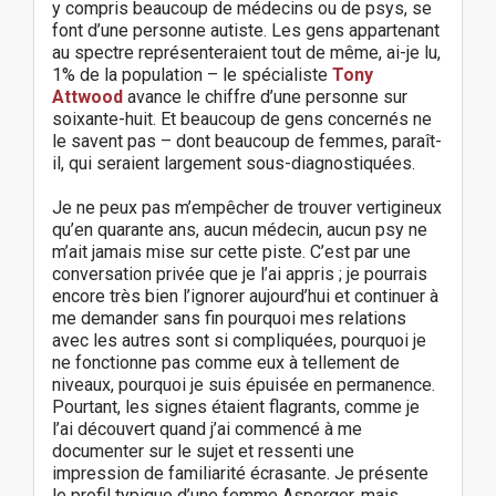
y compris beaucoup de médecins ou de psys, se
font d’une personne autiste. Les gens appartenant
au spectre représenteraient tout de même, ai-je lu,
1% de la population – le spécialiste
Tony
Attwood
avance le chiffre d’une personne sur
soixante-huit. Et beaucoup de gens concernés ne
le savent pas – dont beaucoup de femmes, paraît-
il, qui seraient largement sous-diagnostiquées.
Je ne peux pas m’empêcher de trouver vertigineux
qu’en quarante ans, aucun médecin, aucun psy ne
m’ait jamais mise sur cette piste. C’est par une
conversation privée que je l’ai appris ; je pourrais
encore très bien l’ignorer aujourd’hui et continuer à
me demander sans fin pourquoi mes relations
avec les autres sont si compliquées, pourquoi je
ne fonctionne pas comme eux à tellement de
niveaux, pourquoi je suis épuisée en permanence.
Pourtant, les signes étaient flagrants, comme je
l’ai découvert quand j’ai commencé à me
documenter sur le sujet et ressenti une
impression de familiarité écrasante. Je présente
le profil typique d’une femme Asperger, mais