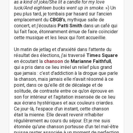
as a kind of joke/She lit a candle for my love
luck/And eighteen bucks went up in smoke
. ») Un
peu plus tard, je tombais par hasard sur l’ancien
emplacement du
CBGB’s
, mythique salle de
concert, et j’écoutais
Patti Smith
dans un café qui
lui fait face, étonnamment émue de faire coïncider
cette musique et les lieux qui l’ont accueillie.
Un matin de jetlag et d’anxiété dans l’attente du
résultat des élections, j’ai traversé
Times Square
en écoutant la
chanson
de
Marianne Faithfull
,
qui a pris dans ce lieu irréel un relief plus grand
que jamais : c’est d’addiction à la drogue que parle
la chanson, mais jamais elle n’avait résonné à ce
point, dans ce qu’elle dit de décalage et de
solitude, de contraste entre ce qu’on éprouve en
son for intérieur et l’agitation insensée de ce lieu
aux écrans hystériques et aux couleurs criardes.
Ce jour-là, l’espace d’un instant, cette chanson
était la mienne. Elle devait revenir m’habiter
régulièrement au cours du séjour. Et je me suis
étonnée qu’une chanson porteuse d’un tel mal-être
puisse rester associée à un moment de perfection