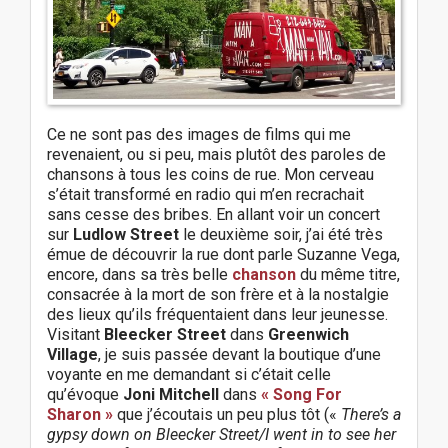
Ce ne sont pas des images de films qui me
revenaient, ou si peu, mais plutôt des paroles de
chansons à tous les coins de rue. Mon cerveau
s’était transformé en radio qui m’en recrachait
sans cesse des bribes. En allant voir un concert
sur
Ludlow Street
le deuxième soir, j’ai été très
émue de découvrir la rue dont parle Suzanne Vega,
encore, dans sa très belle
chanson
du même titre,
consacrée à la mort de son frère et à la nostalgie
des lieux qu’ils fréquentaient dans leur jeunesse.
Visitant
Bleecker Street
dans
Greenwich
Village
, je suis passée devant la boutique d’une
voyante en me demandant si c’était celle
qu’évoque
Joni Mitchell
dans
« Song For
Sharon »
que j’écoutais un peu plus tôt («
There’s a
gypsy down on Bleecker Street/I went in to see her