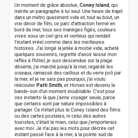
Un moment de grâce absolue,
Coney Island
, qui
mérite un paragraphe à lui seul. Une heure de trajet
dans un métro quasiment vide et, tout au bout, un
vrai décor de film, ce parc d’attraction fermé en
bord de mer, tous ses manèges figés, couleurs
vives sous un ciel gris et venteux qui rendait
l’instant irréel comme dans les meilleures
histoires. J’ai longé la jetée à moitié vide, acheté
quelques souvenirs, regretté d’avoir laissé mon
réflex à l’hôtel, je suis descendue sur la plage
déserte, j’ai marché jusqu’à la mer, regardé les
oiseaux, ramassé des cailloux et du verre poli par
la mer, et je ne sais pas pourquoi, j’ai voulu
réécouter
Patti Smith
, et
Horses
est devenu la
bande-son d’un moment inoubliable. C’est pour
ces instants-là que j’aime voyager seule, parce
que certains sont par nature impossibles à
partager. Ce n’était plus le Coney Island des films
ou des cartes postales, ni celui des autres
touristes, c’était le mien, celui que j’emporterais
avec moi. Je n’ai pas les mots pour décrire cet
instant passé face à la mer, à la pointe sud de