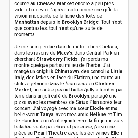
course au
Chelsea Market
encore à peu près
vide, et recevoir l’après-midi comme une gifle la
vision imposante de la ligne des toits de
Manhattan
depuis le
Brooklyn Bridge
. Tout n’est
que contrastes, tout n’est qu’une suite de
moments.
Je me suis perdue dans le métro, dans Chelsea,
dans les rayons de
Macy’s
, dans Central Park en
cherchant
Strawberry Fields
; j’ai perdu ma
montre quelque part au milieu de l’herbe. J’ai
mangé un onigiri à
Chinatown
, des cannoli à
Little
Italy
, des latkes en face du Flatiron, une tourte au
chili végétarien dans le
food court
du
Chelsea
Market
, un cookie peanut butter/jelly à tomber par
terre dans un joli café de
Brooklyn
, partagé une
pizza avec les membres de Sirius Plan après leur
concert. J’ai voyagé avec ma sœur
Elodie
et ma
belle-sœur
Tanya
, avec mes amis
Hélène
et
Tim
de Houston qui m’ont rejointe vers la fin, je me suis
baladée seule par choix et par envie, j’ai vu une
pièce au
Pearl Theatre
avec les écrivaines
Ellen