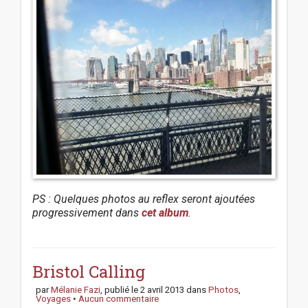
PS : Quelques photos au reflex seront ajoutées
progressivement dans
cet album
.
P
o
s
Bristol Calling
t
par
Mélanie Fazi
, publié le
2 avril 2013
dans
Photos
,
n
Voyages
•
Aucun commentaire