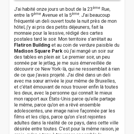
ème
J’ai habité onze jours un bout de la 23
Rue,
ème
ème
entre la 9
Avenue et la 5
. J’ai beaucoup
fréquenté un deli ouvert toute la nuit près de mon
hôtel, j’y ai pris des petits déjeuners, fait la
monnaie pour la lessive, rédigé des cartes
postales tard le soir. Mon territoire s’arrêtait au
Flatiron Building
et au coin de verdure paisible du
Madison Square Park
où j’ai mangé un soir sur
des tables en plein air. Le premier soir, un peu
sonnée par le jetlag, je me suis émerveillée de
découvrir ce New York-là, qui ne ressemblait à rien
de ce que j’avais projeté. J’ai dîné dans un deli
avec ma sœur arrivée le jour même de Bruxelles,
et c’était émouvant de nous trouver enfin là toutes
les deux, avec la personne qui connaît le mieux
mon rapport aux États-Unis parce qu’elle partage
le même, parce qu’on en a rêvé ensemble
adolescentes, une image naïve façonnée par les
films et les clips, parce qu’on s’est rejointes
adultes dans la réalité de ce pays, dans cette ville
désirée entre toutes. C’est pour la même raison, je