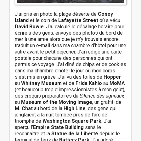
J’ai pris en photo la plage déserte de
Coney
Island
et le coin de
Lafayette Street
où a vécu
David Bowie
. J’ai calculé le décalage horaire pour
écrire à des gens, envoyé des photos du bord de
mer à une amie alors que je m’y trouvais encore,
traduit un e-mail dans ma chambre d’hôtel pour une
autre avant le petit déjeuner. J’ai rédigé une carte
postale pour chacune des personnes qui ont
permis ce voyage. J’ai dîné de chips et de cookies
dans ma chambre d’hôtel le jour où mon corps
s’est mis en grève. J’ai vu des toiles de
Hopper
au
Whitney Museum
et de
Frida Kahlo
au
MoMA
(et beaucoup trop d’impressionnistes à mon goût),
des croquis préparatoires du
Silence des agneaux
au
Museum of the Moving Image
, un graffiti de
M. Chat
au bord de la
High Line
, des gens qui
jonglaient à la nuit tombée près de l’arc de
triomphe de
Washington Square Park
. J’ai
aperçu l’
Empire State Building
sans le
reconnaître et la
Statue de la Liberté
depuis le
terminal de ferry de
Battery Park
. J’ai adoré