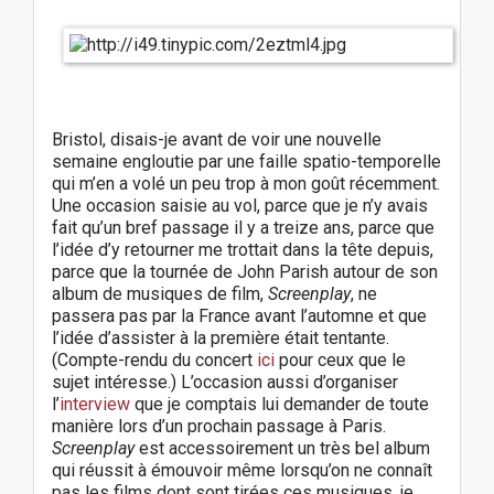
a
v
i
g
a
t
Bristol, disais-je avant de voir une nouvelle
i
semaine engloutie par une faille spatio-temporelle
o
qui m’en a volé un peu trop à mon goût récemment.
n
Une occasion saisie au vol, parce que je n’y avais
fait qu’un bref passage il y a treize ans, parce que
l’idée d’y retourner me trottait dans la tête depuis,
parce que la tournée de John Parish autour de son
album de musiques de film,
Screenplay
, ne
passera pas par la France avant l’automne et que
l’idée d’assister à la première était tentante.
(Compte-rendu du concert
ici
pour ceux que le
sujet intéresse.) L’occasion aussi d’organiser
l’
interview
que je comptais lui demander de toute
manière lors d’un prochain passage à Paris.
Screenplay
est accessoirement un très bel album
qui réussit à émouvoir même lorsqu’on ne connaît
pas les films dont sont tirées ces musiques, je