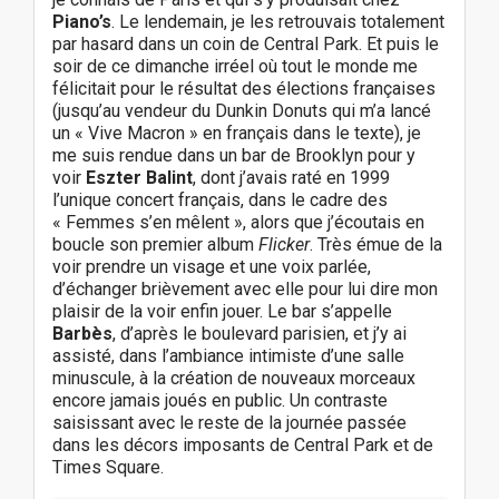
Piano’s
. Le lendemain, je les retrouvais totalement
par hasard dans un coin de Central Park. Et puis le
soir de ce dimanche irréel où tout le monde me
félicitait pour le résultat des élections françaises
(jusqu’au vendeur du Dunkin Donuts qui m’a lancé
un « Vive Macron » en français dans le texte), je
me suis rendue dans un bar de Brooklyn pour y
voir
Eszter Balint
, dont j’avais raté en 1999
l’unique concert français, dans le cadre des
« Femmes s’en mêlent », alors que j’écoutais en
boucle son premier album
Flicker
. Très émue de la
voir prendre un visage et une voix parlée,
d’échanger brièvement avec elle pour lui dire mon
plaisir de la voir enfin jouer. Le bar s’appelle
Barbès
, d’après le boulevard parisien, et j’y ai
assisté, dans l’ambiance intimiste d’une salle
minuscule, à la création de nouveaux morceaux
encore jamais joués en public. Un contraste
saisissant avec le reste de la journée passée
dans les décors imposants de Central Park et de
Times Square.