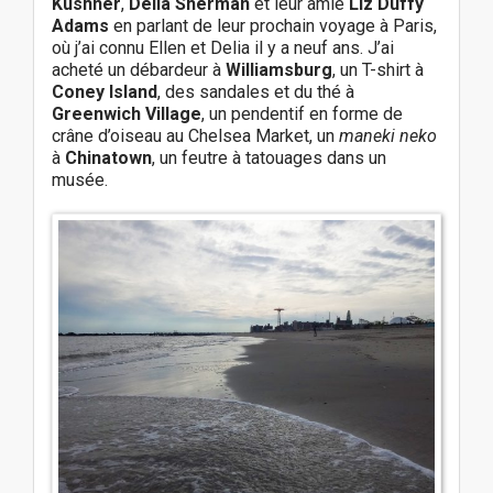
Kushner
,
Delia Sherman
et leur amie
Liz Duffy
Adams
en parlant de leur prochain voyage à Paris,
où j’ai connu Ellen et Delia il y a neuf ans. J’ai
acheté un débardeur à
Williamsburg
, un T-shirt à
Coney Island
, des sandales et du thé à
Greenwich Village
, un pendentif en forme de
crâne d’oiseau au Chelsea Market, un
maneki neko
à
Chinatown
, un feutre à tatouages dans un
musée.