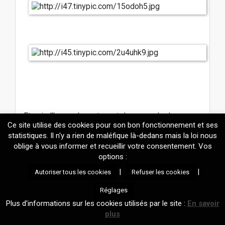
Et puis l’heure de rentrer, et de reprendre la course
Ce site utilise des cookies pour son bon fonctionnement et ses
trop vite pour avoir le temps de regretter
l’Angleterre.
statistiques. Il n'y a rien de maléfique là-dedans mais la loi nous
oblige à vous informer et recueillir votre consentement. Vos
options :
|
|
Autoriser tous les cookies
Refuser les cookies
Prochaine étape : Rennes, où j’exposerai mes
photos au bar Le Dahlia Noir à partir de ce samedi.
Réglages
Vernissage et dédicace à 20h, et une
interview
sur
Plus d'informations sur les cookies utilisés par le site :
En savoir
le sujet en guise d’apéritif.
plus