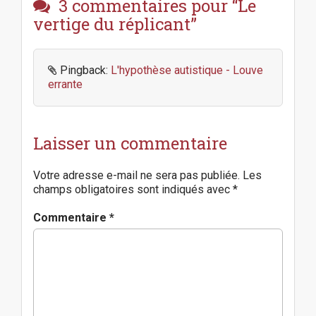
3 commentaires pour “
Le
t
n
vertige du réplicant
”
a
v
i
Pingback:
L'hypothèse autistique - Louve
g
errante
a
t
i
o
Laisser un commentaire
n
Votre adresse e-mail ne sera pas publiée.
Les
champs obligatoires sont indiqués avec
*
Commentaire
*