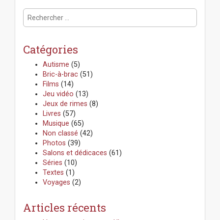
R
e
c
h
Catégories
e
r
Autisme
(5)
c
Bric-à-brac
(51)
h
Films
(14)
e
Jeu vidéo
(13)
r
Jeux de rimes
(8)
:
Livres
(57)
Musique
(65)
Non classé
(42)
Photos
(39)
Salons et dédicaces
(61)
Séries
(10)
Textes
(1)
Voyages
(2)
Articles récents