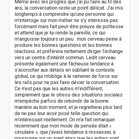
Même avec les progrès que j’ai pu faire au fil des
ans, la conversation reste un point délicat. J’ai mis
longtemps à comprendre qu’une personne qui
m’interroge sur mon métier ne s’y intéresse pas
forcément mais fait peut-être preuve de politesse
et attend que je lui rende la pareille, ce qui
m’angoisse toujours un peu : mon cerveau peine à
produire les bonnes questions et les bonnes
réactions, et préfèrera nettement diriger l’échange
vers un centre d’intérêt commun. Ledit cerveau
présente également une fâcheuse tendance à
s’accrocher aux détails en oubliant le contexte
global, ce qui m’oblige à le ramener de force sur
les rails pour ne pas faire dévier la conversation.
Ce n’est pas que les autres m’indiffèrent,
simplement que le stress des situations sociales
m’empêche parfois de rebondir de la bonne
manière au bon moment, et je regretterai plus tard
de ne pas leur avoir posé telle question qui
m’intéressait réellement. On m’a fait remarquer
récemment que mon mode de pensée était «
circulaire », que j’avais tendance à ressasser, à
poursuivre sur un sujet alors que les autres sont