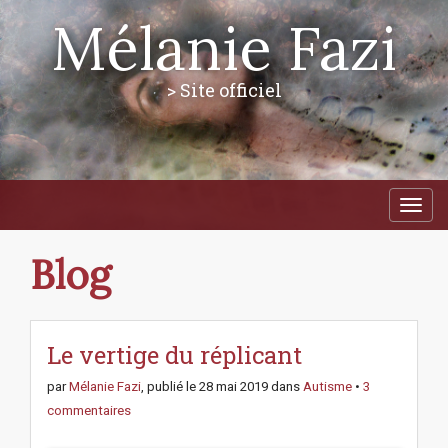
Mélanie Fazi
> Site officiel
M
S
a
k
i
i
p
n
Blog
t
m
o
e
c
n
o
n
Le vertige du réplicant
u
t
e
par
Mélanie Fazi
, publié le
28 mai 2019
dans
Autisme
•
3
n
commentaires
t