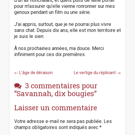
d’un air nonchalant, et quels pulls de laine porter
pour m’assurer qu’elle vienne ronronner sur mes
genoux pendant un film ou une série.
J’ai appris, surtout, que je ne pourrai plus vivre
sans chat. Depuis dix ans, elle est mon territoire et
je suis le sien.
À nos prochaines années, ma douce. Merci
infiniment pour ces dix premières.
P
← L’âge de déraison
Le vertige du réplicant →
o
s
3 commentaires pour
t
“
Savannah, dix bougies
”
n
a
Laisser un commentaire
v
i
Votre adresse e-mail ne sera pas publiée.
Les
g
champs obligatoires sont indiqués avec
*
a