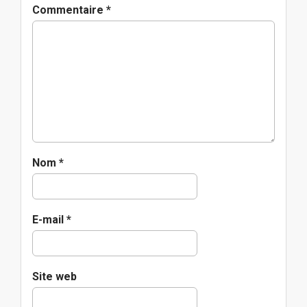
t
Commentaire
*
i
o
n
Nom
*
E-mail
*
Site web