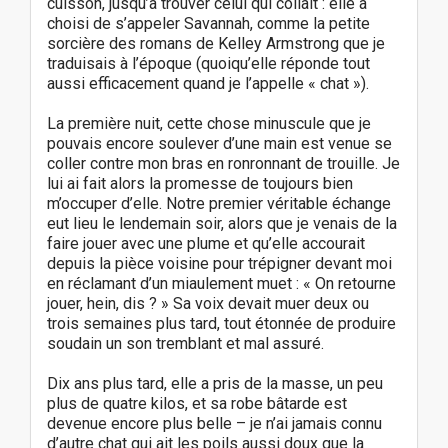
cuisson, jusqu’à trouver celui qui collait : elle a
choisi de s’appeler Savannah, comme la petite
sorcière des romans de Kelley Armstrong que je
traduisais à l’époque (quoiqu’elle réponde tout
aussi efficacement quand je l’appelle « chat »).
La première nuit, cette chose minuscule que je
pouvais encore soulever d’une main est venue se
coller contre mon bras en ronronnant de trouille. Je
lui ai fait alors la promesse de toujours bien
m’occuper d’elle. Notre premier véritable échange
eut lieu le lendemain soir, alors que je venais de la
faire jouer avec une plume et qu’elle accourait
depuis la pièce voisine pour trépigner devant moi
en réclamant d’un miaulement muet : « On retourne
jouer, hein, dis ? » Sa voix devait muer deux ou
trois semaines plus tard, tout étonnée de produire
soudain un son tremblant et mal assuré.
Dix ans plus tard, elle a pris de la masse, un peu
plus de quatre kilos, et sa robe bâtarde est
devenue encore plus belle – je n’ai jamais connu
d’autre chat qui ait les poils aussi doux que la