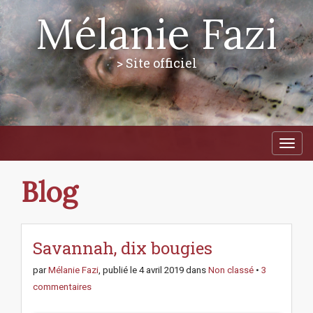
Mélanie Fazi
> Site officiel
M
S
a
k
i
i
p
n
Blog
t
m
o
e
c
n
o
n
Savannah, dix bougies
u
t
e
par
Mélanie Fazi
, publié le
4 avril 2019
dans
Non classé
•
3
n
commentaires
t