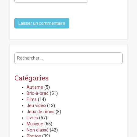
R
e
c
h
Catégories
e
r
Autisme
(5)
c
Bric-à-brac
(51)
h
Films
(14)
e
Jeu vidéo
(13)
r
Jeux de rimes
(8)
:
Livres
(57)
Musique
(65)
Non classé
(42)
Photos
(39)