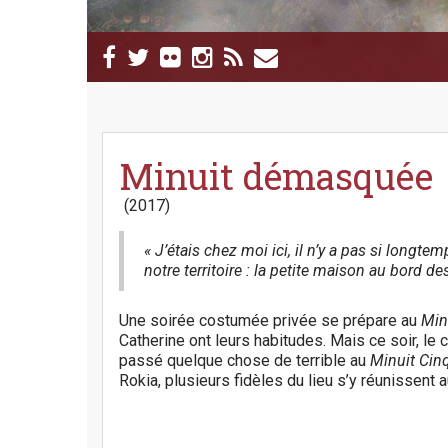
M
S
a
k
i
i
p
n
t
m
o
e
c
Minuit démasquée
n
o
n
u
(2017)
t
e
« J’étais chez moi ici, il n’y a pas si longtem
n
notre territoire : la petite maison au bord des
t
Une soirée costumée privée se prépare au
Min
Catherine ont leurs habitudes. Mais ce soir, le c
passé quelque chose de terrible au
Minuit Cin
Rokia, plusieurs fidèles du lieu s’y réunissent a