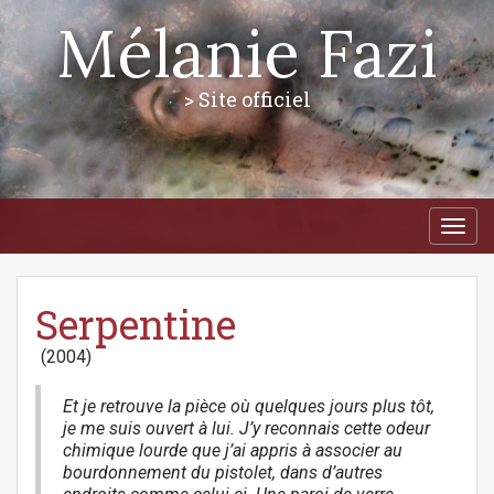
Mélanie Fazi
> Site officiel
M
S
a
k
i
i
p
n
t
Serpentine
m
o
e
c
(2004)
n
o
n
u
t
Et je retrouve la pièce où quelques jours plus tôt,
e
je me suis ouvert à lui. J’y reconnais cette odeur
n
chimique lourde que j’ai appris à associer au
t
bourdonnement du pistolet, dans d’autres