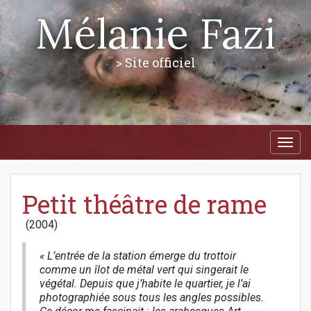
Mélanie Fazi
> Site officiel
M
S
a
k
i
i
p
n
t
Petit théâtre de rame
m
o
e
c
(2004)
n
o
n
u
t
« L’entrée de la station émerge du trottoir
e
comme un îlot de métal vert qui singerait le
n
végétal. Depuis que j’habite le quartier, je l’ai
t
photographiée sous tous les angles possibles.