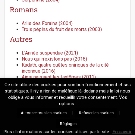
Romans
Arlis des Forains (2004)
Trois pépins du fruit des morts (2003)
Autres
L’Année suspendue (2021)
Nous qui n’existons pas (2018)
Kadath, quatre quêtes oniriques de la cité
inconnue (2016)
Ainsi naissent les fantômes (2011)
Kadath, le guide de la cité inconnue (2010)
Ce site utilise des cookies pour son bon fonctionnement et ses
statistiques. Il n'y a rien de maléfique là-dedans mais la loi nous
oblige à vous informer et recueillir votre consentement. Vos
options :
© 2026
Mélanie Fazi
. Contenus protégés par le droit d'auteur.
|
|
Autoriser tous les cookies
Refuser les cookies
Réalisation technique : Mickaël Adamadorassy |
Propulsé par
Wordpress
et un thème maison basé sur
Arcade
.
Réglages
Information sur les cookies utilisés par le site et gestion de votre
Plus d'informations sur les cookies utilisés par le site :
En savoir
consentement