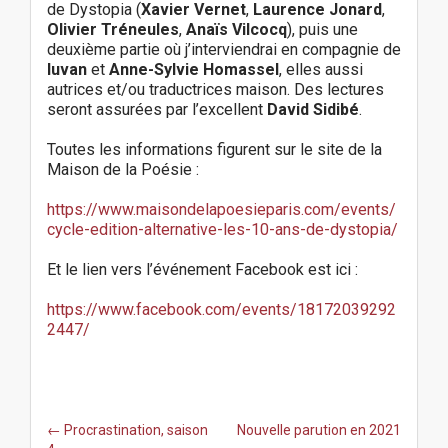
de Dystopia (
Xavier Vernet
,
Laurence Jonard
,
Olivier Tréneules
,
Anaïs Vilcocq
), puis une
deuxième partie où j’interviendrai en compagnie de
luvan
et
Anne-Sylvie Homassel
, elles aussi
autrices et/ou traductrices maison. Des lectures
seront assurées par l’excellent
David Sidibé
.
Toutes les informations figurent sur le site de la
Maison de la Poésie :
https://www.maisondelapoesieparis.com/events/
cycle-edition-alternative-les-10-ans-de-dystopia/
Et le lien vers l’événement Facebook est ici :
https://www.facebook.com/events/18172039292
2447/
P
← Procrastination, saison
Nouvelle parution en 2021