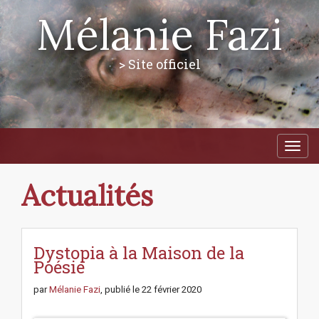
Mélanie Fazi
> Site officiel
M
S
a
k
i
i
p
n
Actualités
t
m
o
e
c
n
o
n
Dystopia à la Maison de la
u
t
Poésie
e
n
par
Mélanie Fazi
, publié le
22 février 2020
t