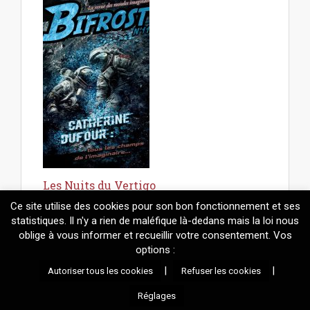
Les Nuits du Vertigo
Ce site utilise des cookies pour son bon fonctionnement et ses
statistiques. Il n'y a rien de maléfique là-dedans mais la loi nous
oblige à vous informer et recueillir votre consentement. Vos
options :
© 2026
Mélanie Fazi
. Contenus protégés par le droit d'auteur.
|
|
Autoriser tous les cookies
Refuser les cookies
Réalisation technique : Mickaël Adamadorassy |
Propulsé par
Wordpress
et un thème maison basé sur
Arcade
.
Réglages
Information sur les cookies utilisés par le site et gestion de votre