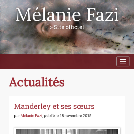
Mélanie Fazi
> Site officiel
M
S
a
k
i
i
p
n
Actualités
t
m
o
e
c
n
o
n
Manderley et ses sœurs
u
t
e
par
Mélanie Fazi
, publié le
18 novembre 2015
n
t