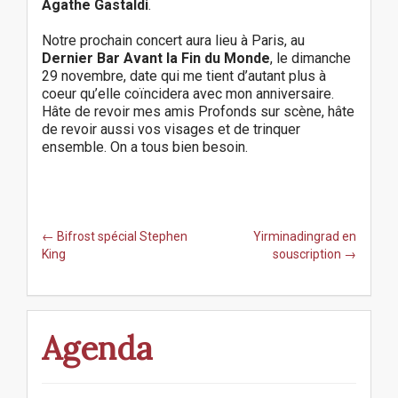
Agathe Gastaldi
.
Notre prochain concert aura lieu à Paris, au
Dernier Bar Avant la Fin du Monde
, le dimanche
29 novembre, date qui me tient d’autant plus à
coeur qu’elle coïncidera avec mon anniversaire.
Hâte de revoir mes amis Profonds sur scène, hâte
de revoir aussi vos visages et de trinquer
ensemble. On a tous bien besoin.
P
← Bifrost spécial Stephen
Yirminadingrad en
o
King
souscription →
s
t
n
a
Agenda
v
i
g