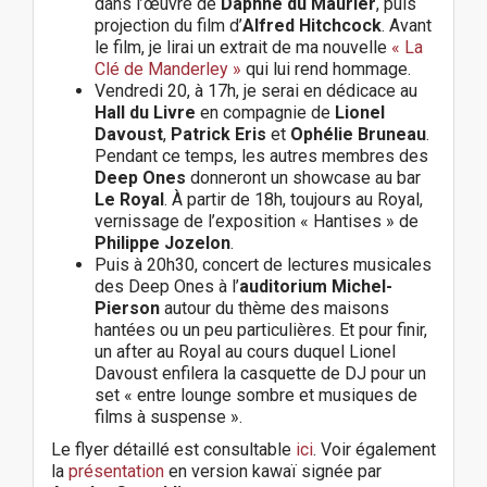
dans l’œuvre de
Daphne du Maurier
, puis
projection du film d’
Alfred Hitchcock
. Avant
le film, je lirai un extrait de ma nouvelle
« La
Clé de Manderley »
qui lui rend hommage.
Vendredi 20, à 17h, je serai en dédicace au
Hall du Livre
en compagnie de
Lionel
Davoust
,
Patrick Eris
et
Ophélie Bruneau
.
Pendant ce temps, les autres membres des
Deep Ones
donneront un showcase au bar
Le Royal
. À partir de 18h, toujours au Royal,
vernissage de l’exposition « Hantises » de
Philippe Jozelon
.
Puis à 20h30, concert de lectures musicales
des Deep Ones à l’
auditorium Michel-
Pierson
autour du thème des maisons
hantées ou un peu particulières. Et pour finir,
un after au Royal au cours duquel Lionel
Davoust enfilera la casquette de DJ pour un
set « entre lounge sombre et musiques de
films à suspense ».
Le flyer détaillé est consultable
ici
. Voir également
la
présentation
en version kawaï signée par