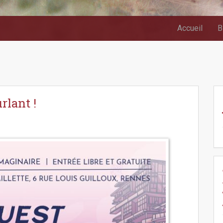
Accueil
B
rlant !