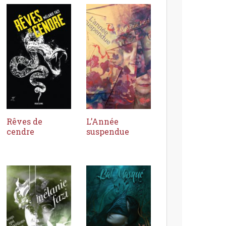
Rêves de
L’Année
cendre
suspendue