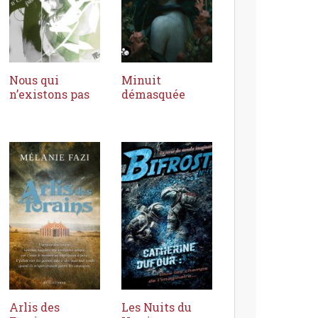
Nous qui
Minuit
n’existons pas
démasquée
Arlis des
Les Nuits du