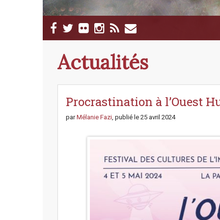
M
S
a
k
i
i
p
n
Actualités
t
m
o
e
c
n
o
n
Procrastination à l’Ouest Hu
u
t
e
par
Mélanie Fazi
, publié le
25 avril 2024
n
t