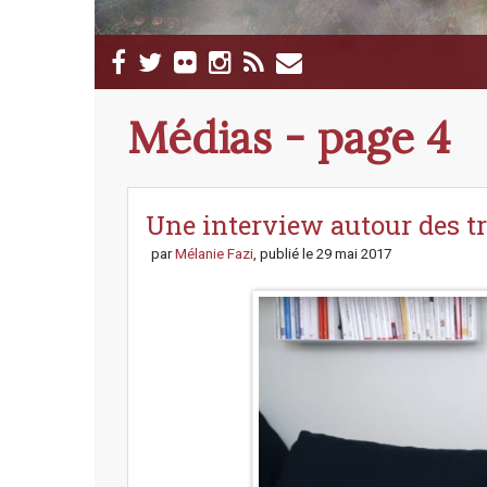
M
S
a
k
i
i
p
n
Médias -
page 4
t
m
o
e
c
n
o
n
Une interview autour des t
u
t
par
Mélanie Fazi
, publié le
29 mai 2017
e
n
t