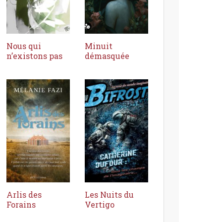
Nous qui
Minuit
n’existons pas
démasquée
Arlis des
Les Nuits du
Forains
Vertigo