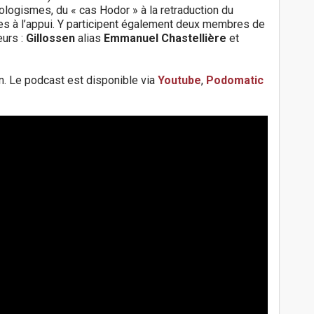
néologismes, du « cas Hodor » à la retraduction du
es à l’appui. Y participent également deux membres de
eurs :
Gillossen
alias
Emmanuel Chastellière
et
on. Le podcast est disponible via
Youtube
,
Podomatic