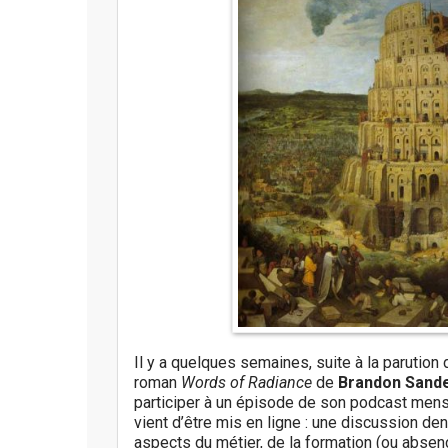
g
a
t
i
o
n
Il y a quelques semaines, suite à la parutio
roman
Words of Radiance
de
Brandon Sand
participer à un épisode de son podcast mensu
vient d’être mis en ligne : une discussion den
aspects du métier, de la formation (ou absenc