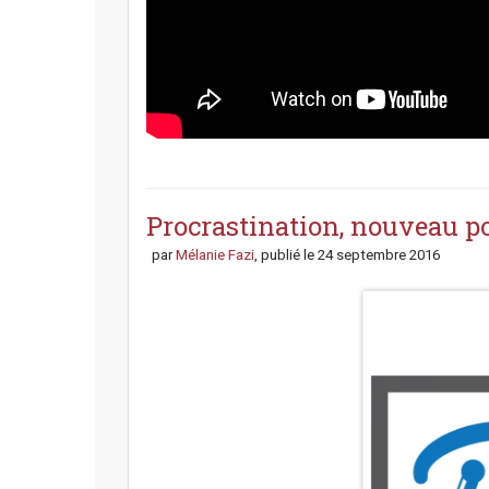
P
o
s
Procrastination, nouveau po
t
par
Mélanie Fazi
, publié le
24 septembre 2016
n
a
v
i
g
a
t
i
o
n