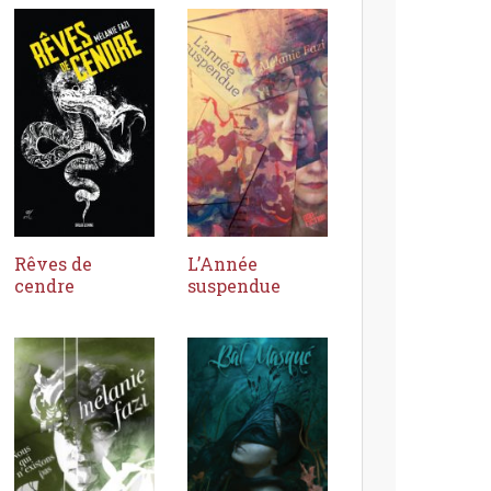
Rêves de
L’Année
cendre
suspendue