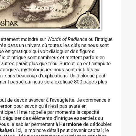
nettement moindre sur
Words of Radiance
où l’intrigue
trée dans un univers où toutes les clés ne nous sont
e énigmatique qui voit dialoguer des figures
ils d’intrigue sont nombreux et mettent parfois en
utres paraît plus que ténu. Surtout, on est catapulté
storiques, mythologiques nous sont distillés au
an, sans beaucoup d’explications. Un dialogue peut
ement passé qui nous sera expliqué 800 pages plus
rtout de devoir avancer à l’aveuglette. Je commence à
rson pour savoir qu’il n’est pas avare en
nticiper. Il me rappelle par moments la capacité
 à déguiser des éléments d’intrigue essentiels au
ous le sablier permettant à
Hermione
de dédoubler
zkaban
). Ici, le moindre détail peut devenir capital ; le