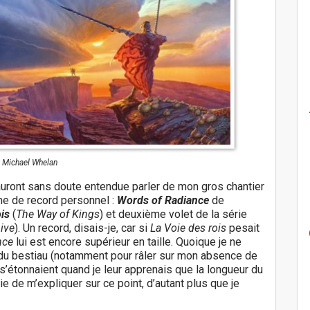
) Michael Whelan
auront sans doute entendue parler de mon gros chantier
rme de record personnel :
Words of Radiance
de
ois
(
The Way of Kings
) et deuxième volet de la série
ive
). Un record, disais-je, car si
La Voie des rois
pesait
nce
lui est encore supérieur en taille. Quoique je ne
e du bestiau (notamment pour râler sur mon absence de
 s’étonnaient quand je leur apprenais que la longueur du
vie de m’expliquer sur ce point, d’autant plus que je