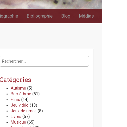
iographie
Bibliographie
Blog
Médias
R
e
c
h
Catégories
e
r
Autisme
(5)
c
Bric-à-brac
(51)
h
Films
(14)
e
Jeu vidéo
(13)
r
Jeux de rimes
(8)
:
Livres
(57)
Musique
(65)