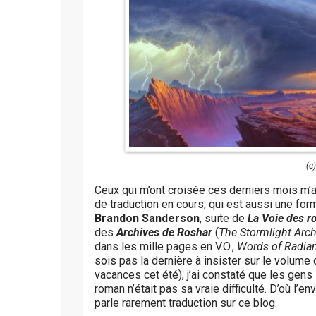
(c
Ceux qui m’ont croisée ces derniers mois m’
de traduction en cours, qui est aussi une fo
Brandon Sanderson
, suite de
La Voie des r
des
Archives de Roshar
(
The Stormlight Arch
dans les mille pages en V.O.,
Words of Radia
sois pas la dernière à insister sur le volum
vacances cet été), j’ai constaté que les gens
roman n’était pas sa vraie difficulté. D’où l’en
parle rarement traduction sur ce blog.