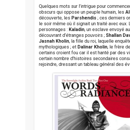
Quelques mots sur l’intrigue pour commencer. 
obscurs qui oppose un peuple humain, les
Al
découverte, les
Parshendis
; ces derniers o
le soir même où il signait un traité avec eux. 
personnages :
Kaladin
, un esclave envoyé au
découvrant d’étranges pouvoirs ;
Shallan Da
Jasnah Kholin
, la fille du roi, laquelle enqu
mythologiques ; et
Dalinar Kholin
, le frère 
certains croient fou car il est hanté par des 
certain nombre d’histoires secondaires cons
rejoindre, dressant un tableau général des é