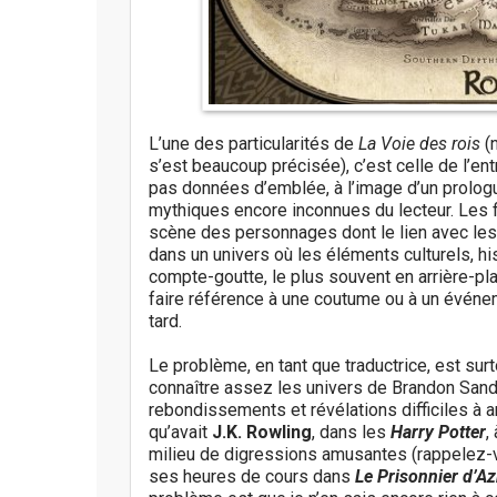
L’une des particularités de
La Voie des rois
(
s’est beaucoup précisée), c’est celle de l’en
pas données d’emblée, à l’image d’un prologu
mythiques encore inconnues du lecteur. Les f
scène des personnages dont le lien avec les a
dans un univers où les éléments culturels, hi
compte-goutte, le plus souvent en arrière-pl
faire référence à une coutume ou à un évén
tard.
Le problème, en tant que traductrice, est su
connaître assez les univers de Brandon Sande
rebondissements et révélations difficiles à a
qu’avait
J.K. Rowling
, dans les
Harry Potter
,
milieu de digressions amusantes (rappelez-v
ses heures de cours dans
Le Prisonnier d’A