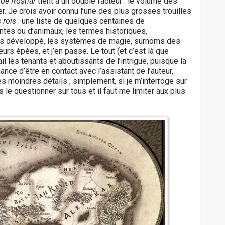
 de Roshar
tient à un double facteur : le volume des
. Je crois avoir connu l’une des plus grosses trouilles
 rois
: une liste de quelques centaines de
ntes ou d’animaux, les termes historiques,
vers développé, les systèmes de magie, surnoms des
rs épées, et j’en passe. Le tout (et c’est là que
l les tenants et aboutissants de l’intrigue, puisque la
hance d’être en contact avec l’assistant de l’auteur,
des moindres détails ; simplement, si je m’interroge sur
 le questionner sur tous et il faut me limiter aux plus