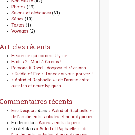
Non classé
(42)
Photos
(39)
Salons et dédicaces
(61)
Séries
(10)
Textes
(1)
Voyages
(2)
Articles récents
Heureuse qui comme Ulysse
Hades 2 : Mort à Cronos !
Persona 5 Royal : donjons et révisions
« Riddle of Fire », foncez si vous pouvez !
« Astrid et Raphaëlle » : de l’amitié entre
autistes et neurotypiques
Commentaires récents
Eric Desjours
dans
« Astrid et Raphaëlle » :
de l’amitié entre autistes et neurotypiques
Frederic
dans
Après viendra la peur
Costet
dans
« Astrid et Raphaëlle » : de
l’amitié entre autistes et neurotypiques