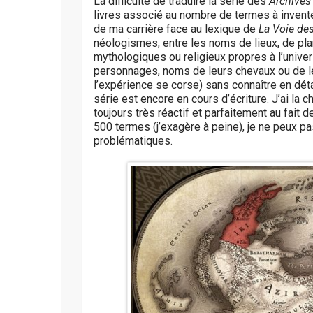
La difficulté de traduire la série des
Archives
livres associé au nombre de termes à inventer
de ma carrière face au lexique de
La Voie des
néologismes, entre les noms de lieux, de pla
mythologiques ou religieux propres à l’uni
personnages, noms de leurs chevaux ou de leu
l’expérience se corse) sans connaître en détai
série est encore en cours d’écriture. J’ai la c
toujours très réactif et parfaitement au fait 
500 termes (j’exagère à peine), je ne peux pas
problématiques.