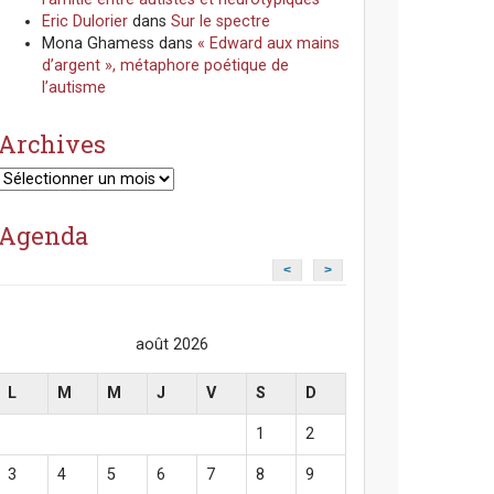
Eric Dulorier
dans
Sur le spectre
Mona Ghamess
dans
« Edward aux mains
d’argent », métaphore poétique de
l’autisme
Archives
Archives
Agenda
<
>
août 2026
L
M
M
J
V
S
D
1
2
3
4
5
6
7
8
9