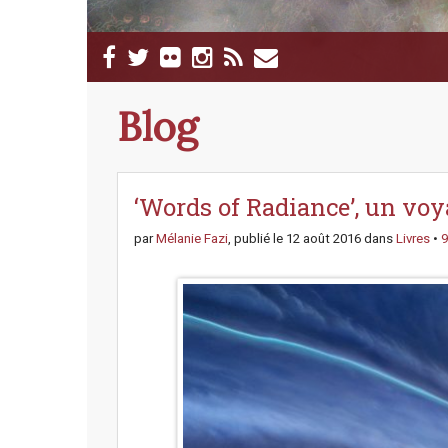
M
S
a
k
i
i
p
n
Blog
t
m
o
e
c
n
o
n
‘Words of Radiance’, un voy
u
t
e
par
Mélanie Fazi
, publié le
12 août 2016
dans
Livres
•
9
n
t