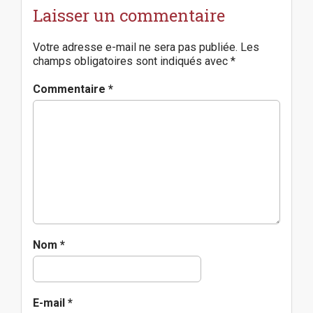
g
Laisser un commentaire
a
t
Votre adresse e-mail ne sera pas publiée.
Les
i
champs obligatoires sont indiqués avec
*
o
n
Commentaire
*
Nom
*
E-mail
*