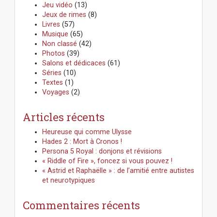
e
Jeu vidéo
(13)
r
Jeux de rimes
(8)
:
Livres
(57)
Musique
(65)
Non classé
(42)
Photos
(39)
Salons et dédicaces
(61)
Séries
(10)
Textes
(1)
Voyages
(2)
Articles récents
Heureuse qui comme Ulysse
Hades 2 : Mort à Cronos !
Persona 5 Royal : donjons et révisions
« Riddle of Fire », foncez si vous pouvez !
« Astrid et Raphaëlle » : de l’amitié entre autistes
et neurotypiques
Commentaires récents