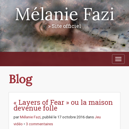
Mélanie Fazi
> Site officiel
M
S
a
k
i
i
p
n
Blog
t
m
o
e
c
n
o
n
« Layers of Fear » ou la maison
u
t
devenue folle
e
n
par
Mélanie Fazi
, publié le
17 octobre 2016
dans
Jeu
t
vidéo
•
3 commentaires