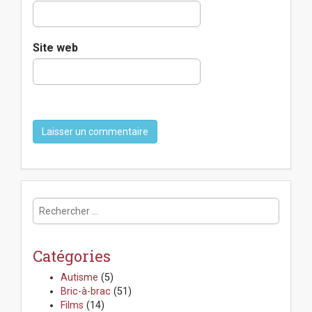
Site web
R
e
c
h
Catégories
e
r
Autisme
(5)
c
Bric-à-brac
(51)
h
Films
(14)