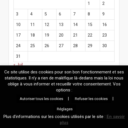
1
2
3
4
5
6
7
8
9
10
11
12
13
14
15
16
17
18
19
20
21
22
23
24
25
26
27
28
29
30
31
« Juil
Ce site utilise des cookies pour son bon fonctionnement et ses
statistiques. Il n'y a rien de maléfique là-dedans mais la loi nous
oblige à vous informer et recueillir votre consentement. Vos
options :
© 2026
Mélanie Fazi
. Contenus protégés par le droit d'auteur.
|
|
Autoriser tous les cookies
Refuser les cookies
Réalisation technique : Mickaël Adamadorassy |
Propulsé par
Wordpress
et un thème maison basé sur
Arcade
.
Réglages
Information sur les cookies utilisés par le site et gestion de votre
Plus d'informations sur les cookies utilisés par le site :
En savoir
consentement
plus