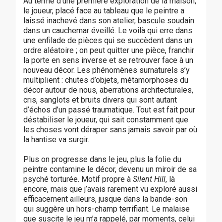
Au terme d’une première exploration de la maison,
le joueur, placé face au tableau que le peintre a
laissé inachevé dans son atelier, bascule soudain
dans un cauchemar éveillé. Le voilà qui erre dans
une enfilade de pièces qui se succèdent dans un
ordre aléatoire ; on peut quitter une pièce, franchir
la porte en sens inverse et se retrouver face à un
nouveau décor. Les phénomènes surnaturels s’y
multiplient : chutes d’objets, métamorphoses du
décor autour de nous, aberrations architecturales,
cris, sanglots et bruits divers qui sont autant
d’échos d’un passé traumatique. Tout est fait pour
déstabiliser le joueur, qui sait constamment que
les choses vont déraper sans jamais savoir par où
la hantise va surgir.
Plus on progresse dans le jeu, plus la folie du
peintre contamine le décor, devenu un miroir de sa
psyché torturée. Motif propre à
Silent Hill
, là
encore, mais que j’avais rarement vu exploré aussi
efficacement ailleurs, jusque dans la bande-son
qui suggère un hors-champ terrifiant. Le malaise
que suscite le jeu m’a rappelé, par moments, celui