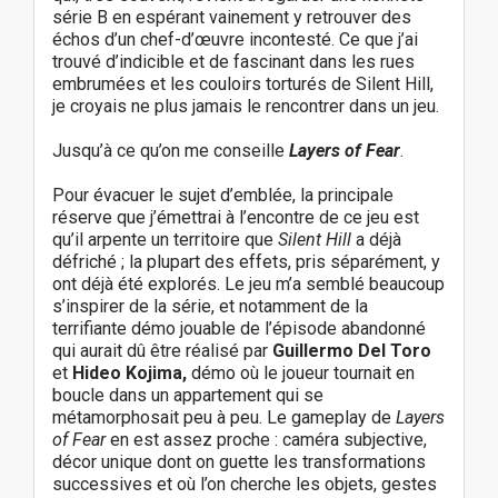
série B en espérant vainement y retrouver des
échos d’un chef-d’œuvre incontesté. Ce que j’ai
trouvé d’indicible et de fascinant dans les rues
embrumées et les couloirs torturés de Silent Hill,
je croyais ne plus jamais le rencontrer dans un jeu.
Jusqu’à ce qu’on me conseille
Layers of Fear
.
Pour évacuer le sujet d’emblée, la principale
réserve que j’émettrai à l’encontre de ce jeu est
qu’il arpente un territoire que
Silent Hill
a déjà
défriché ; la plupart des effets, pris séparément, y
ont déjà été explorés. Le jeu m’a semblé beaucoup
s’inspirer de la série, et notamment de la
terrifiante démo jouable de l’épisode abandonné
qui aurait dû être réalisé par
Guillermo Del Toro
et
Hideo Kojima,
démo où le joueur tournait en
boucle dans un appartement qui se
métamorphosait peu à peu. Le gameplay de
Layers
of Fear
en est assez proche : caméra subjective,
décor unique dont on guette les transformations
successives et où l’on cherche les objets, gestes