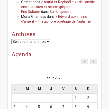
Costet
dans
« Astrid et Raphaëlle » : de l’amitié
entre autistes et neurotypiques
Eric Dulorier
dans
Sur le spectre
Mona Ghamess
dans
« Edward aux mains
d’argent », métaphore poétique de l’autisme
Archives
Archives
Agenda
<
>
août 2026
L
M
M
J
V
S
D
1
2
3
4
5
6
7
8
9