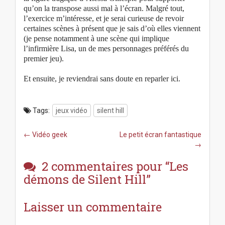
qu’on la transpose aussi mal à l’écran. Malgré tout,
l’exercice m’intéresse, et je serai curieuse de revoir
certaines scènes à présent que je sais d’où elles viennent
(je pense notamment à une scène qui implique
l’infirmière Lisa, un de mes personnages préférés du
premier jeu).
Et ensuite, je reviendrai sans doute en reparler ici.
Tags:
jeux vidéo
silent hill
P
← Vidéo geek
Le petit écran fantastique
o
→
s
2 commentaires pour “
Les
t
n
démons de Silent Hill
”
a
v
Laisser un commentaire
i
g