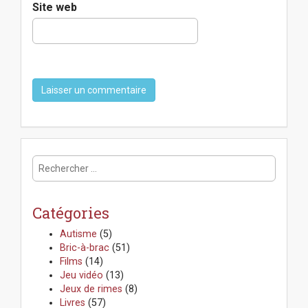
Site web
R
e
c
h
Catégories
e
r
Autisme
(5)
c
Bric-à-brac
(51)
h
Films
(14)
e
Jeu vidéo
(13)
r
Jeux de rimes
(8)
:
Livres
(57)