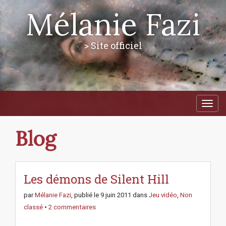
Mélanie Fazi
> Site officiel
M
S
a
k
i
i
p
n
Blog
t
m
o
e
c
n
o
n
Les démons de Silent Hill
u
t
e
par
Mélanie Fazi
, publié le
9 juin 2011
dans
Jeu vidéo
,
Non
n
classé
•
2 commentaires
t