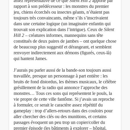
assez représentative de ce que
Silent Hill 2
apporte par
rapport à son prédécesseur : les monstres du premier
jeu, chiens écorchés ou insectes géants, n’étaient pas
toujours très convaincants, même s’ils s’inscrivaient
dans une certaine logique (un imaginaire enfantin qui
trouvait son explication dans l’intrigue). Ceux de
Silent
Hill 2
– créatures informes, mannequins sans tête
constitués de deux paires de jambes – ont quelque chose
de beaucoup plus suggestif et dérangeant, et semblent
renvoyer indirectement aux démons (figurés, ceux-là)
qui hantent James.
J’aurais pu parler aussi de la bande-son toujours aussi
travaillée, presque un personnage à part entière : les
bruits de fond distordus, les thèmes musicaux, le célèbre
grésillement de la radio qui annonce l’approche des
monstres… Tous ces sons qui représentent le pouls, la
vie propre de cette ville fantôme. Si j’avais un reproche
à formuler, ce serait le caractère assez répétitif du
gameplay : trop d’allers-retours dans des couloirs pour
aller chercher des clés ou des munitions, et certains
passages évoquent un peu trop un copier/coller du
premier épisode (les bâtiments à explorer – hôpital,