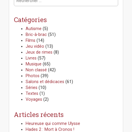
e
a
c
v
h
i
Catégories
e
g
r
a
Autisme
(5)
c
Bric-à-brac
(51)
t
h
Films
(14)
i
e
Jeu vidéo
(13)
o
r
Jeux de rimes
(8)
n
:
Livres
(57)
Musique
(65)
Non classé
(42)
Photos
(39)
Salons et dédicaces
(61)
Séries
(10)
Textes
(1)
Voyages
(2)
Articles récents
Heureuse qui comme Ulysse
Hades 2 : Mort à Cronos !