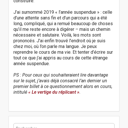
construire.
J’ai surnommé 2019 « l’année suspendue » : celle
d’une attente sans fin et d’un parcours qui a été
long, compliqué, qui a remué beaucoup de choses
qu’il me reste encore à digérer – mais un chemin
nécessaire et salutaire. Voilà, les mots sont
prononcés. J’ai enfin trouvé l’endroit où je suis
chez moi, où l’on parle ma langue. Je peux
reprendre le cours de ma vie. Et tenter d’écrire sur
tout ce que j’ai appris au cours de cette étrange
année suspendue.
PS : Pour ceux qui souhaiteraient lire davantage
sur le sujet, j’avais déjà consacré l’an dernier un
premier billet à ce questionnement alors en cours,
intitulé
« Le vertige du réplicant »
.
P
o
s
t
R
n