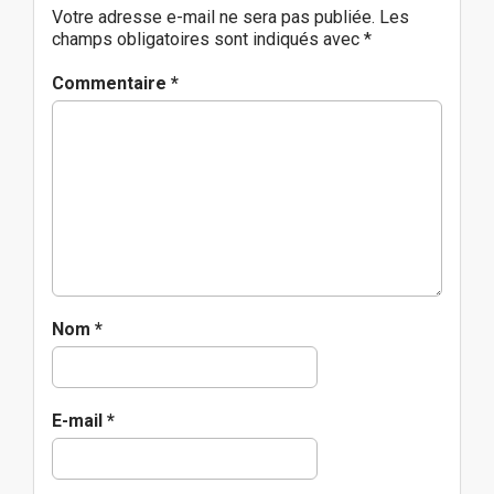
a
Votre adresse e-mail ne sera pas publiée.
Les
v
champs obligatoires sont indiqués avec
*
i
g
Commentaire
*
a
t
i
o
n
Nom
*
E-mail
*