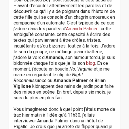
– avant d’écouter attentivement les paroles et de
découvrir ce qu’il y a de poignant dans l’histoire de
cette fille qui se console d’un chagrin amoureux en
compagnie d’un automate. C’est typique de ce que
j’adore dans les paroles d’
Amanda
Palmer
: cette
ambiguïté constante, cette capacité à écrire des
textes qui parviennent à être drôles, tristes,
inquiétants et/ou bizarres, tout ça à la fois. J’adore
le son du groupe, ce mélange piano/batterie,
j’adore la voix d’
Amanda
, son humour tordu, je suis
bidonnée chaque fois que je lis son
blog
. En ce
moment, j’écoute en boucle
No, Virginia
et je me
marre en regardant le clip de
Night
Reconnaissance
où
Amanda Palmer
et
Brian
Viglione
kidnappent des nains de jardin pour faire
des mises en scène. En bref, depuis six mois, je
suis de plus en plus fan.
Vous imaginerez donc à quel point j’étais morte de
trac hier matin à l’idée qu’à 11h30, j’allais
interviewer Amanda Palmer dans un hôtel de
Pigalle. Je crois que j’ai arrêté de flipper quand je