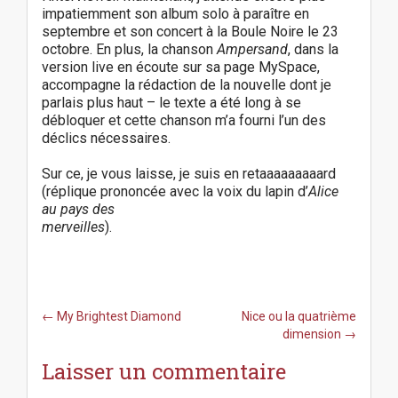
impatiemment son album solo à paraître en
septembre et son concert à la Boule Noire le 23
octobre. En plus, la chanson
Ampersand
, dans la
version live en écoute sur sa page MySpace,
accompagne la rédaction de la nouvelle dont je
parlais plus haut – le texte a été long à se
débloquer et cette chanson m’a fourni l’un des
déclics nécessaires.
Sur ce, je vous laisse, je suis en retaaaaaaaaard
(réplique prononcée avec la voix du lapin d’
Alice
au pays des
merveilles
).
P
← My Brightest Diamond
Nice ou la quatrième
o
dimension →
s
Laisser un commentaire
t
n