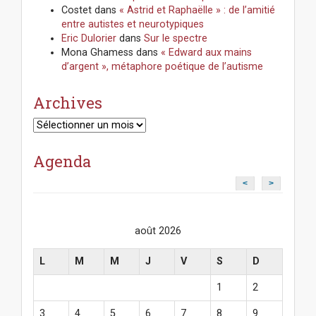
Costet
dans
« Astrid et Raphaëlle » : de l’amitié
entre autistes et neurotypiques
Eric Dulorier
dans
Sur le spectre
Mona Ghamess
dans
« Edward aux mains
d’argent », métaphore poétique de l’autisme
Archives
Archives
Agenda
<
>
août 2026
L
M
M
J
V
S
D
1
2
3
4
5
6
7
8
9