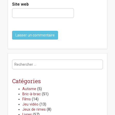
Site web
R
e
c
h
Catégories
e
r
Autisme
(5)
c
Bric-à-brac
(51)
h
Films
(14)
e
Jeu vidéo
(13)
r
Jeux de rimes
(8)
:
Livres
(57)