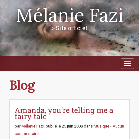
Mélanie Fazi
> Site officiel
M
S
a
k
i
i
p
n
Blog
t
m
o
e
c
n
o
n
Amanda, you’re telling me a
u
t
fairy tale
e
n
par
Mélanie Fazi
, publié le
25 juin 2008
dans
Musique
•
Aucun
t
commentaire