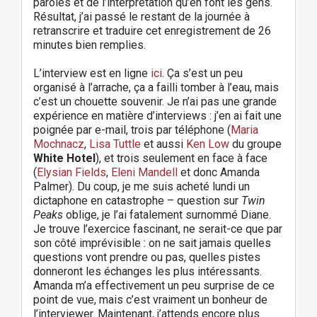
paroles et de l’interprétation qu’en font les gens.
Résultat, j’ai passé le restant de la journée à
retranscrire et traduire cet enregistrement de 26
minutes bien remplies.
L’interview est en ligne
ici
. Ça s’est un peu
organisé à l’arrache, ça a failli tomber à l’eau, mais
c’est un chouette souvenir. Je n’ai pas une grande
expérience en matière d’interviews : j’en ai fait une
poignée par e-mail, trois par téléphone (
Maria
Mochnacz
,
Lisa Tuttle
et aussi
Ken Low
du groupe
White Hotel
), et trois seulement en face à face
(
Elysian Fields
,
Eleni Mandell
et donc Amanda
Palmer). Du coup, je me suis acheté lundi un
dictaphone en catastrophe – question sur
Twin
Peaks
oblige, je l’ai fatalement surnommé Diane.
Je trouve l’exercice fascinant, ne serait-ce que par
son côté imprévisible : on ne sait jamais quelles
questions vont prendre ou pas, quelles pistes
donneront les échanges les plus intéressants.
Amanda m’a effectivement un peu surprise de ce
point de vue, mais c’est vraiment un bonheur de
l’interviewer. Maintenant, j’attends encore plus