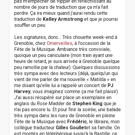
pas m’empêcher de flipper en réfléchissant au
nombre de jours de traduction que ça m’a fait
perdre. Ça ira mieux quand j’aurai rendu cette
traduction de
Kelley Armstrong
et que je pourrai
souffler un peu.
Les signatures, donc… Très chouette week-end à
Grenoble, chez
Omerveilles
, à l’occasion de la
Fête de la Musique. Ambiance très conviviale,
quoique un peu caniculaire (mon train ayant une
heure de retard, je suis arrivée à Grenoble quelque
peu ramollie par la chaleur). Quelques discussions
très sympa avec des lecteurs (déjà, quelqu’un qui
vient de me parler de ma nouvelle « Matilda » en
me disant qu’elle lui a rappelé un concert de
PJ
Harvey
, vous imaginez comme ça me fait plaisir).
J’ai aussi récupéré sur place un exemplaire en
anglais du
Rose Madder
de
Stephen King
que je
n’ai pas encore lu. Et pour finir la soirée, une balade
très sympa dans les rues de Grenoble en pleine
Fête de la Musique avec
Frédéric
, le libraire, mon
collègue traducteur
Gilles Goullet
et sa famille. On
est montés en téléphérique jusqu’à la Bastille, ce