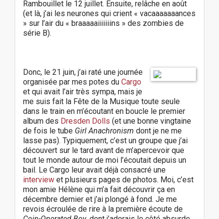
Rambouillet le 12 juillet. Ensuite, relâche en août
(et là, j’ai les neurones qui crient « vacaaaaaaances
» sur l’air du « braaaaaiiiiiiins » des zombies de
série B).
Donc, le 21 juin, j’ai raté une journée
organisée par mes potes du
Cargo
et qui avait l’air très sympa, mais je
me suis fait la Fête de la Musique toute seule
dans le train en m’écoutant en boucle le premier
album des
Dresden Dolls
(et une bonne vingtaine
de fois le tube
Girl Anachronism
dont je ne me
lasse pas). Typiquement, c’est un groupe que j’ai
découvert sur le tard avant de m’apercevoir que
tout le monde autour de moi l’écoutait depuis un
bail. Le Cargo leur avait déjà consacré une
interview
et plusieurs pages de photos. Moi, c’est
mon amie Hélène qui m’a fait découvrir ça en
décembre dernier et j’ai plongé à fond. Je me
revois écroulée de rire à la première écoute de
Coin-Operated Boy
, dont j’adorais le côté absurde