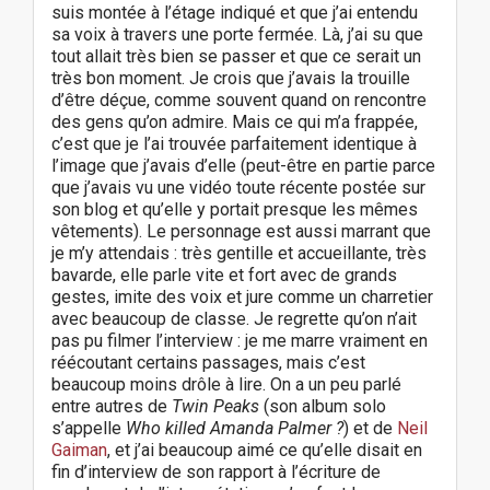
suis montée à l’étage indiqué et que j’ai entendu
sa voix à travers une porte fermée. Là, j’ai su que
tout allait très bien se passer et que ce serait un
très bon moment. Je crois que j’avais la trouille
d’être déçue, comme souvent quand on rencontre
des gens qu’on admire. Mais ce qui m’a frappée,
c’est que je l’ai trouvée parfaitement identique à
l’image que j’avais d’elle (peut-être en partie parce
que j’avais vu une vidéo toute récente postée sur
son blog et qu’elle y portait presque les mêmes
vêtements). Le personnage est aussi marrant que
je m’y attendais : très gentille et accueillante, très
bavarde, elle parle vite et fort avec de grands
gestes, imite des voix et jure comme un charretier
avec beaucoup de classe. Je regrette qu’on n’ait
pas pu filmer l’interview : je me marre vraiment en
réécoutant certains passages, mais c’est
beaucoup moins drôle à lire. On a un peu parlé
entre autres de
Twin Peaks
(son album solo
s’appelle
Who killed Amanda Palmer ?
) et de
Neil
Gaiman
, et j’ai beaucoup aimé ce qu’elle disait en
fin d’interview de son rapport à l’écriture de