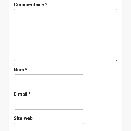
g
Commentaire
*
a
t
i
o
n
Nom
*
E-mail
*
Site web