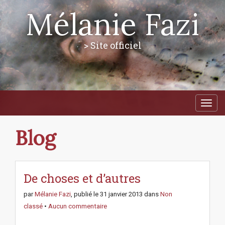
Mélanie Fazi
> Site officiel
M
S
a
k
i
i
p
n
Blog
t
m
o
e
c
n
o
n
De choses et d’autres
u
t
e
par
Mélanie Fazi
, publié le
31 janvier 2013
dans
Non
n
classé
•
Aucun commentaire
t