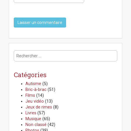
R
e
c
h
Catégories
e
r
Autisme
(5)
c
Bric-à-brac
(51)
h
Films
(14)
e
Jeu vidéo
(13)
r
Jeux de rimes
(8)
:
Livres
(57)
Musique
(65)
Non classé
(42)
Photos
(39)