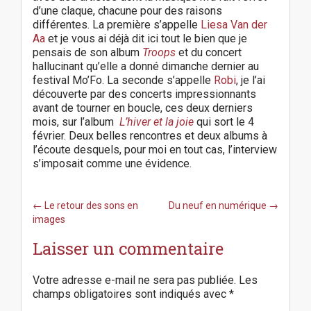
d’une claque, chacune pour des raisons
différentes. La première s’appelle
Liesa Van der
Aa
et je vous ai déjà dit ici tout le bien que je
pensais de son album
Troops
et du concert
hallucinant qu’elle a donné dimanche dernier au
festival Mo’Fo. La seconde s’appelle
Robi
, je l’ai
découverte par des concerts impressionnants
avant de tourner en boucle, ces deux derniers
mois, sur l’album
L’hiver et la joie
qui sort le 4
février. Deux belles rencontres et deux albums à
l’écoute desquels, pour moi en tout cas, l’interview
s’imposait comme une évidence.
P
← Le retour des sons en
Du neuf en numérique →
o
images
s
Laisser un commentaire
t
n
a
Votre adresse e-mail ne sera pas publiée.
Les
v
champs obligatoires sont indiqués avec
*
i