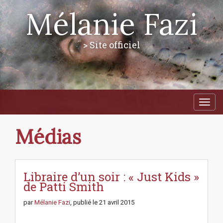
Mélanie Fazi
> Site officiel
M
S
a
k
i
i
p
n
Médias
t
m
o
e
c
n
o
n
Libraire d’un soir : « Just Kids »
u
t
de Patti Smith
e
n
par
Mélanie Fazi
, publié le
21 avril 2015
t