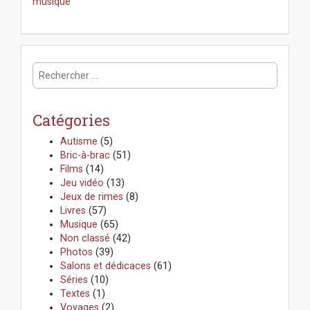
o
musique
s
t
n
a
R
v
e
i
c
g
h
a
Catégories
e
t
r
Autisme
(5)
i
c
Bric-à-brac
(51)
o
h
Films
(14)
n
e
Jeu vidéo
(13)
r
Jeux de rimes
(8)
:
Livres
(57)
Musique
(65)
Non classé
(42)
Photos
(39)
Salons et dédicaces
(61)
Séries
(10)
Textes
(1)
Voyages
(2)