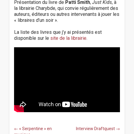
Présentation du livre de
Patti Smith
,
Just Kids
, à
la librairie Charybde, qui convie régulièrement des
auteurs, éditeurs ou autres intervenants à jouer les
« libraires d’un soir ».
La liste des livres que j’y ai présentés est
disponible sur le
site de la librairie
.
P
← « Serpentine » en
Interview Draftquest →