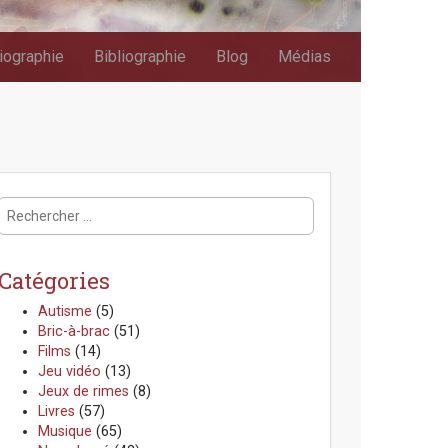
iographie
Bibliographie
Blog
Médias
R
e
c
h
Catégories
e
r
Autisme
(5)
c
Bric-à-brac
(51)
h
Films
(14)
e
Jeu vidéo
(13)
r
Jeux de rimes
(8)
:
Livres
(57)
Musique
(65)