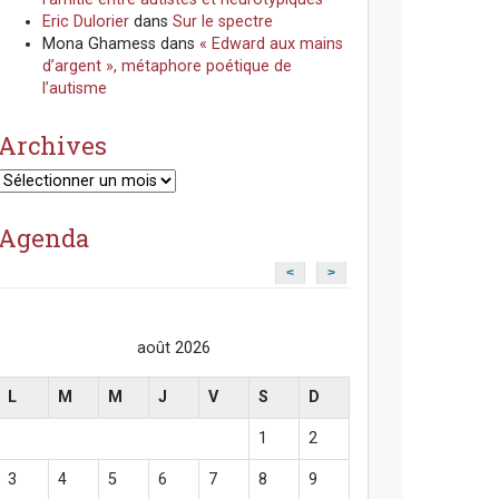
Eric Dulorier
dans
Sur le spectre
Mona Ghamess
dans
« Edward aux mains
d’argent », métaphore poétique de
l’autisme
Archives
Archives
Agenda
<
>
août 2026
L
M
M
J
V
S
D
1
2
3
4
5
6
7
8
9