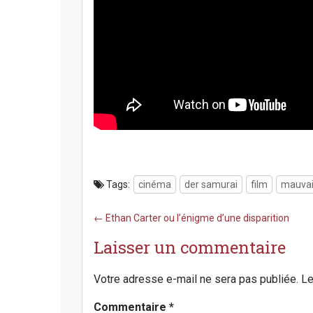
Tags:
cinéma
der samurai
film
mauvai
P
← Ethan Carter ou l’énigme d’une disparition
o
Laisser un commentaire
s
t
n
Votre adresse e-mail ne sera pas publiée.
Le
a
v
Commentaire
*