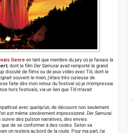
uvais Genre
en tant que membre du jury où je faisais la
nert
, dont le film
Der Samurai
avait remporté le grand
up discuté de films ou de jeux vidéo avec Till, dont le
ignait souvent le mien, j’étais très curieuse de
chose faite dès mon retour du festival où je m’empressai
nce hors festivals, via un lien que Till m’avait
sympathisé avec quelqu’un, de découvrir non seulement
qu’on est même sincèrement impressionné.
Der Samurai
à suivre des pulsion narratives, des envies
ôt que de se conformer à des codes. Selon sa
en on restera au bord de la route. Pour ma part, j’ai