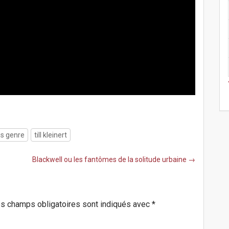
s genre
till kleinert
Blackwell ou les fantômes de la solitude urbaine →
s champs obligatoires sont indiqués avec
*