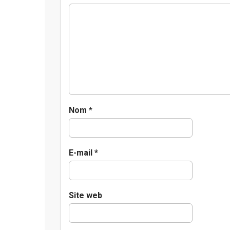
i
g
a
t
i
o
n
Nom
*
E-mail
*
Site web