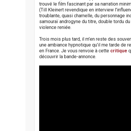
trouvé le film fascinant par sa narration min
(Till Kleinert revendique en interview l’influ
troublante, quasi charnelle, du personnage in
samouraï androgyne du titre, double tordu du
violence reniée.
Trois mois plus tard, il m’en reste des souven
une ambiance hypnotique qu’il me tarde de re
en France. Je vous renvoie à cette
critique
q
découvrir la bande-annonce.