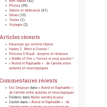
Non classé
(42)
Photos
(39)
Salons et dédicaces
(61)
Séries
(10)
Textes
(1)
Voyages
(2)
Articles récents
Heureuse qui comme Ulysse
Hades 2 : Mort à Cronos !
Persona 5 Royal : donjons et révisions
« Riddle of Fire », foncez si vous pouvez !
« Astrid et Raphaëlle » : de l’amitié entre
autistes et neurotypiques
Commentaires récents
Eric Desjours
dans
« Astrid et Raphaëlle » :
de l’amitié entre autistes et neurotypiques
Frederic
dans
Après viendra la peur
Costet
dans
« Astrid et Raphaëlle » : de
l’amitié entre autistes et neurotypiques