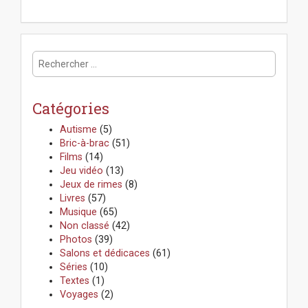
R
e
c
h
Catégories
e
r
Autisme
(5)
c
Bric-à-brac
(51)
h
Films
(14)
e
Jeu vidéo
(13)
r
Jeux de rimes
(8)
:
Livres
(57)
Musique
(65)
Non classé
(42)
Photos
(39)
Salons et dédicaces
(61)
Séries
(10)
Textes
(1)
Voyages
(2)