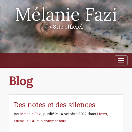
Mélanie Fazi
> Site officiel
M
S
a
k
i
i
p
n
Blog
t
m
o
e
c
n
o
n
Des notes et des silences
u
t
e
par
Mélanie Fazi
, publié le
14 octobre 2012
dans
Livres
,
n
Musique
•
Aucun commentaire
t