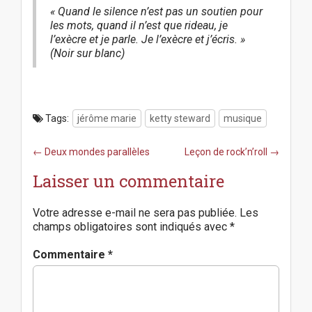
« Quand le silence n’est pas un soutien pour
les mots, quand il n’est que rideau, je
l’exècre et je parle. Je l’exècre et j’écris. »
(
Noir sur blanc
)
Tags:
jérôme marie
ketty steward
musique
P
← Deux mondes parallèles
Leçon de rock’n’roll →
o
Laisser un commentaire
s
t
n
Votre adresse e-mail ne sera pas publiée.
Les
a
champs obligatoires sont indiqués avec
*
v
i
Commentaire
*
g
a
t
i