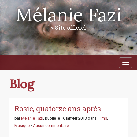
Mélanie Fazi
> Site officiel
M
S
a
k
i
i
p
n
Blog
t
m
o
e
c
n
o
n
Rosie, quatorze ans après
u
t
e
par
Mélanie Fazi
, publié le
16 janvier 2013
dans
Films
,
n
Musique
•
Aucun commentaire
t