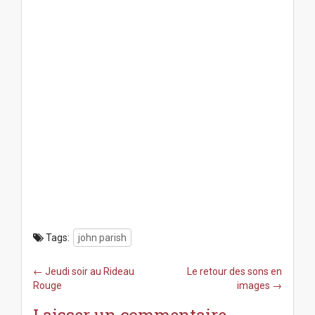
Tags:
john parish
P
← Jeudi soir au Rideau
Le retour des sons en
o
Rouge
images →
s
Laisser un commentaire
t