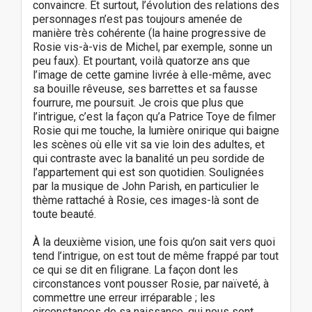
convaincre. Et surtout, l’évolution des relations des
personnages n’est pas toujours amenée de
manière très cohérente (la haine progressive de
Rosie vis-à-vis de Michel, par exemple, sonne un
peu faux). Et pourtant, voilà quatorze ans que
l’image de cette gamine livrée à elle-même, avec
sa bouille rêveuse, ses barrettes et sa fausse
fourrure, me poursuit. Je crois que plus que
l’intrigue, c’est la façon qu’a Patrice Toye de filmer
Rosie qui me touche, la lumière onirique qui baigne
les scènes où elle vit sa vie loin des adultes, et
qui contraste avec la banalité un peu sordide de
l’appartement qui est son quotidien. Soulignées
par la musique de John Parish, en particulier le
thème rattaché à Rosie, ces images-là sont de
toute beauté.
À la deuxième vision, une fois qu’on sait vers quoi
tend l’intrigue, on est tout de même frappé par tout
ce qui se dit en filigrane. La façon dont les
circonstances vont pousser Rosie, par naïveté, à
commettre une erreur irréparable ; les
circonstances de sa naissance, qui nous sont