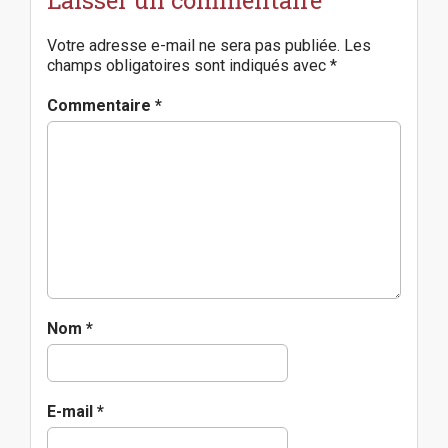
n
a
Votre adresse e-mail ne sera pas publiée.
Les
v
champs obligatoires sont indiqués avec
*
i
g
Commentaire
*
a
t
i
o
n
Nom
*
E-mail
*