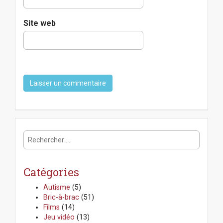
Site web
R
e
c
h
Catégories
e
r
Autisme
(5)
c
Bric-à-brac
(51)
h
Films
(14)
e
Jeu vidéo
(13)