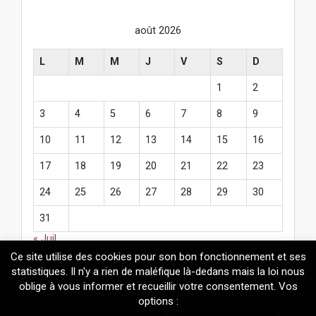
août 2026
L
M
M
J
V
S
D
1
2
3
4
5
6
7
8
9
10
11
12
13
14
15
16
17
18
19
20
21
22
23
24
25
26
27
28
29
30
31
« Juil
Ce site utilise des cookies pour son bon fonctionnement et ses
statistiques. Il n'y a rien de maléfique là-dedans mais la loi nous
oblige à vous informer et recueillir votre consentement. Vos
options :
© 2026
Mélanie Fazi
. Contenus protégés par le droit d'auteur.