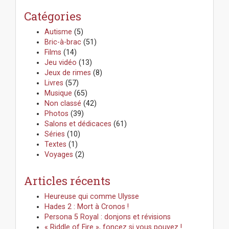
i
h
g
Catégories
e
a
r
Autisme
(5)
t
c
Bric-à-brac
(51)
i
h
Films
(14)
o
e
Jeu vidéo
(13)
n
r
Jeux de rimes
(8)
:
Livres
(57)
Musique
(65)
Non classé
(42)
Photos
(39)
Salons et dédicaces
(61)
Séries
(10)
Textes
(1)
Voyages
(2)
Articles récents
Heureuse qui comme Ulysse
Hades 2 : Mort à Cronos !
Persona 5 Royal : donjons et révisions
« Riddle of Fire », foncez si vous pouvez !