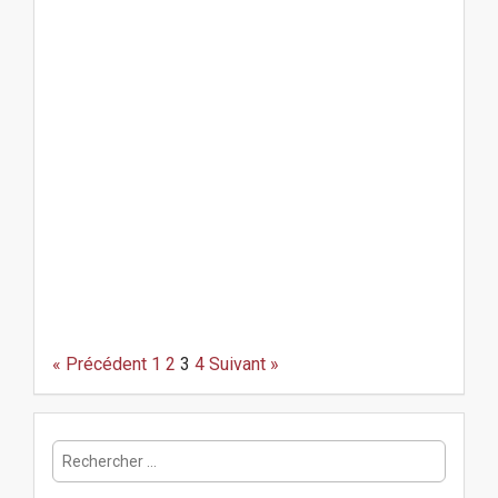
P
o
« Précédent
1
2
3
4
Suivant »
s
t
n
R
a
e
v
c