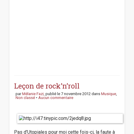
P
o
s
Leçon de rock’n’roll
t
par
Mélanie Fazi
, publié le
7 novembre 2012
dans
Musique
,
n
Non classé
•
Aucun commentaire
a
v
i
g
a
Pas d’Utopiales pour moi cette fois-ci, la faute à