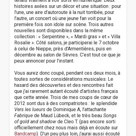
tenais vraiment à voir sortir en numérique. Deux
histoires axées sur un décor et une situation : pour
l’une, une aire d’autoroute à la nuit tombée, pour
l’autre, un concert où une jeune fan voit pour la
première fois son idole sur scène. Trois autres
nouvelles sont disponibles dans la même
collection : « Serpentine », « Mardi gras » et « Villa
Rosalie ». Côté salons, je participerai le 7 octobre
à celui de Nieppe, près d’Armentières, puis en
décembre au salon de Sèvres. C’est tout ce que je
peux annoncer pour l’instant.
Vous aurez donc coupé, pendant ces deux mois, à
toutes sortes de considérations musicales. Le
hasard des découvertes et des rencontres fait
que j’ai rarement autant écouté d’artistes français
que cette année. Trois de mes coups de cœur de
2012 sont dus à des compatriotes : le splendide
Vers les lueurs
de Dominique A, l’attachante
Fabrique
de Maud Lübeck, et le très beau
Songs
of gold and shadow
de Cleo T. (pas encore sorti
officiellement chez nous mais déjà en écoute sur
Bandcamp
). D’un peu plus loin, j’aurai aussi écouté