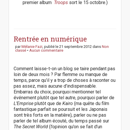
premier album
Troops
sort le 15 octobre.)
P
o
s
Rentrée en numérique
t
par
Mélanie Fazi
, publié le
21 septembre 2012
dans
Non
n
classé
•
Aucun commentaire
a
v
i
Comment laisse-t-on un blog se taire pendant pas
g
loin de deux mois ? Par flemme ou manque de
a
temps, parce qu’il y a trop de choses à raconter ou
t
pas assez, mais aucune d’indispensable.
i
Embarras du choix, pourquoi mentionner tel
o
événement plutôt que tel autre, pourquoi parler de
L’Emprise
plutôt que de
Kairo
(ma quête du film
n
fantastique parfait se poursuit et les Japonais
sont très forts en la matière), parler ou ne pas
parler de tel album écouté, du temps passé sur
The Secret World
(l’opinion qu’on se fait d’un