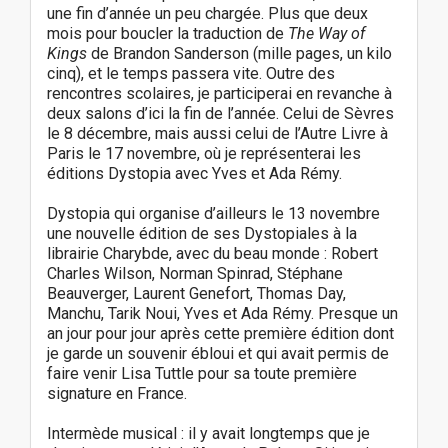
t
une fin d’année un peu chargée. Plus que deux
i
mois pour boucler la traduction de
The Way of
o
Kings
de Brandon Sanderson (mille pages, un kilo
n
cinq), et le temps passera vite. Outre des
rencontres scolaires, je participerai en revanche à
deux salons d’ici la fin de l’année. Celui de Sèvres
le 8 décembre, mais aussi celui de l’Autre Livre à
Paris le 17 novembre, où je représenterai les
éditions Dystopia avec Yves et Ada Rémy.
Dystopia qui organise d’ailleurs le 13 novembre
une nouvelle édition de ses Dystopiales à la
librairie Charybde, avec du beau monde : Robert
Charles Wilson, Norman Spinrad, Stéphane
Beauverger, Laurent Genefort, Thomas Day,
Manchu, Tarik Noui, Yves et Ada Rémy. Presque un
an jour pour jour après cette première édition dont
je garde un souvenir ébloui et qui avait permis de
faire venir Lisa Tuttle pour sa toute première
signature en France.
Intermède musical : il y avait longtemps que je