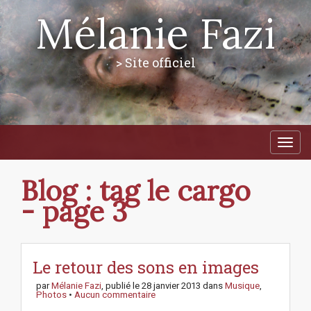
Mélanie Fazi
> Site officiel
M
S
a
k
i
i
p
n
Blog : tag le cargo
t
m
o
-
page 3
e
c
n
o
n
u
t
Le retour des sons en images
e
n
par
Mélanie Fazi
, publié le
28 janvier 2013
dans
Musique
,
Photos
•
Aucun commentaire
t