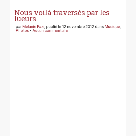
o
s
Nous voilà traversés par les
t
lueurs
n
par
Mélanie Fazi
, publié le
12 novembre 2012
dans
Musique
,
a
Photos
•
Aucun commentaire
v
i
g
a
t
i
o
n