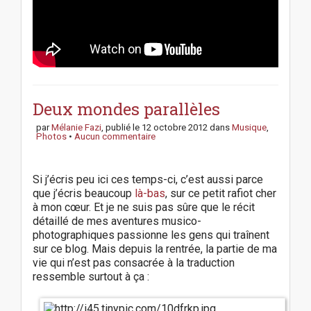
P
o
s
Deux mondes parallèles
t
par
Mélanie Fazi
, publié le
12 octobre 2012
dans
Musique
,
n
Photos
•
Aucun commentaire
a
v
i
Si j’écris peu ici ces temps-ci, c’est aussi parce
g
que j’écris beaucoup
là-bas
, sur ce petit rafiot cher
a
à mon cœur. Et je ne suis pas sûre que le récit
t
détaillé de mes aventures musico-
i
photographiques passionne les gens qui traînent
o
sur ce blog. Mais depuis la rentrée, la partie de ma
vie qui n’est pas consacrée à la traduction
n
ressemble surtout à ça :