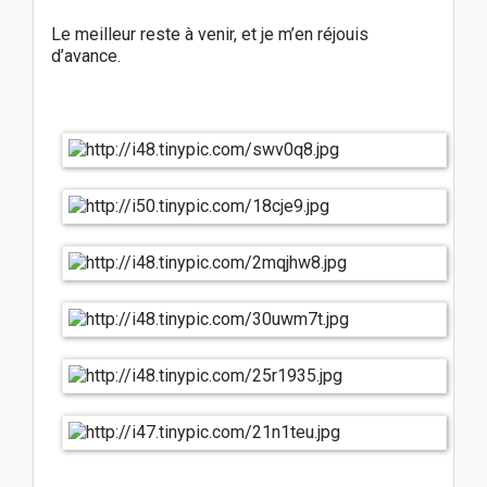
Le meilleur reste à venir, et je m’en réjouis
d’avance.
P