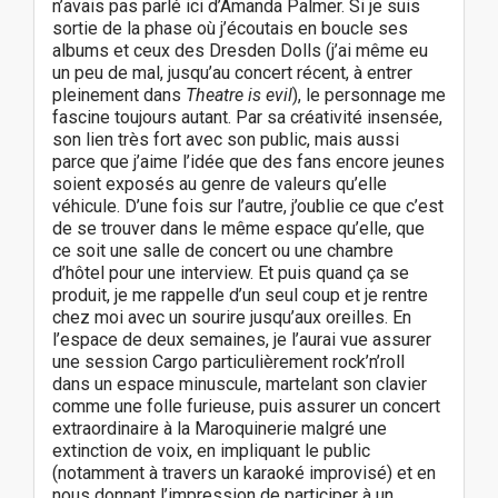
n’avais pas parlé ici d’Amanda Palmer. Si je suis
sortie de la phase où j’écoutais en boucle ses
albums et ceux des Dresden Dolls (j’ai même eu
un peu de mal, jusqu’au concert récent, à entrer
pleinement dans
Theatre is evil
), le personnage me
fascine toujours autant. Par sa créativité insensée,
son lien très fort avec son public, mais aussi
parce que j’aime l’idée que des fans encore jeunes
soient exposés au genre de valeurs qu’elle
véhicule. D’une fois sur l’autre, j’oublie ce que c’est
de se trouver dans le même espace qu’elle, que
ce soit une salle de concert ou une chambre
d’hôtel pour une interview. Et puis quand ça se
produit, je me rappelle d’un seul coup et je rentre
chez moi avec un sourire jusqu’aux oreilles. En
l’espace de deux semaines, je l’aurai vue assurer
une session Cargo particulièrement rock’n’roll
dans un espace minuscule, martelant son clavier
comme une folle furieuse, puis assurer un concert
extraordinaire à la Maroquinerie malgré une
extinction de voix, en impliquant le public
(notamment à travers un karaoké improvisé) et en
nous donnant l’impression de participer à un