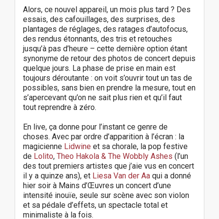
Alors, ce nouvel appareil, un mois plus tard ? Des
essais, des cafouillages, des surprises, des
plantages de réglages, des ratages d’autofocus,
des rendus étonnants, des tris et retouches
jusqu’à pas d’heure – cette dernière option étant
synonyme de retour des photos de concert depuis
quelque jours. La phase de prise en main est
toujours déroutante : on voit s’ouvrir tout un tas de
possibles, sans bien en prendre la mesure, tout en
s’apercevant qu’on ne sait plus rien et qu’il faut
tout reprendre à zéro.
En live, ça donne pour l’instant ce genre de
choses. Avec par ordre d’apparition à l’écran : la
magicienne
Lidwine
et sa chorale, la pop festive
de
Lolito
,
Theo Hakola & The Wobbly Ashes
(l’un
des tout premiers artistes que j’aie vus en concert
il y a quinze ans), et
Liesa Van der Aa
qui a donné
hier soir à Mains d’Œuvres un concert d’une
intensité inouïe, seule sur scène avec son violon
et sa pédale d’effets, un spectacle total et
minimaliste à la fois.