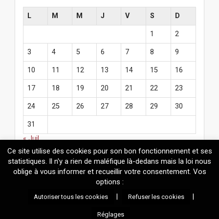
L
M
M
J
V
S
D
1
2
3
4
5
6
7
8
9
10
11
12
13
14
15
16
17
18
19
20
21
22
23
24
25
26
27
28
29
30
31
« Juil
Ce site utilise des cookies pour son bon fonctionnement et ses
statistiques. Il n'y a rien de maléfique là-dedans mais la loi nous
oblige à vous informer et recueillir votre consentement. Vos
options :
© 2026
Mélanie Fazi
. Contenus protégés par le droit d'auteur.
|
|
Autoriser tous les cookies
Refuser les cookies
Réalisation technique : Mickaël Adamadorassy |
Propulsé par
Wordpress
et un thème maison basé sur
Arcade
.
Réglages