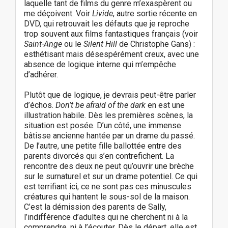
laquelle tant de films du genre m’exaspèrent ou
me déçoivent. Voir
Livide
, autre sortie récente en
DVD, qui retrouvait les défauts que je reproche
trop souvent aux films fantastiques français (voir
Saint-Ange
ou le
Silent Hill
de Christophe Gans) :
esthétisant mais désespérément creux, avec une
absence de logique interne qui m’empêche
d’adhérer.
Plutôt que de logique, je devrais peut-être parler
d’échos.
Don’t be afraid of the dark
en est une
illustration habile. Dès les premières scènes, la
situation est posée. D’un côté, une immense
bâtisse ancienne hantée par un drame du passé.
De l’autre, une petite fille ballottée entre des
parents divorcés qui s’en contrefichent. La
rencontre des deux ne peut qu’ouvrir une brèche
sur le surnaturel et sur un drame potentiel. Ce qui
est terrifiant ici, ce ne sont pas ces minuscules
créatures qui hantent le sous-sol de la maison.
C’est la démission des parents de Sally,
l’indifférence d’adultes qui ne cherchent ni à la
comprendre, ni à l’écouter. Dès le départ, elle est