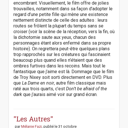
encombrant. Visuellement, le film offre de jolies
trouvailles, notamment dans sa façon d’adopter le
regard d’une petite fille qui mène une existence
nettement distincte de celle des adultes : leurs
routes se frôlent la plupart du temps sans se
croiser (voir la scène de la réception, vers la fin, où
la dichotomie saute aux yeux, chacun des
personnages étant alors enfermé dans sa propre
histoire). On regrettera peut-être quelques plans
trop rapprochés sur les créatures qui fascinaient
beaucoup plus quand elles n’étaient que des
ombres furtives dans les recoins. Mais tout le
fantastique que j’aime est là. Dommage que le film
de Troy Nixey soit sorti directement en DVD. Plus
que
La Dame en noir
, autre film classique mais
raté aux trois quarts, c’est
Don’t be afraid of the
dark
que j’aurais aimé voir sur grand écran.
P
o
s
"Les Autres"
t
par
Mélanie Fazi
, publié le
31 octobre