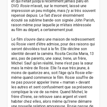
et qui n’était jusqu’à récemment jamais paru en
DVD.
Rosie
m’avait, sur le moment, laissé une
impression un peu mitigée, mais j’y ai très souvent
repensé depuis. Le fait d’avoir énormément
écouté sa sublime bande-son signée John Parish,
raison même pour laquelle je m’étais intéressée
au film au départ, a certainement joué.
Le film s’ouvre dans une maison de redressement
où Rosie vient d’être admise, pour des raisons qui
seront dévoilées tout à la fin. Elle décline son
identité devant la caméra. Rosita Cecilia Maria, 13
ans, pas de parents, une sœur, Irene, un frère,
Michel. Sauf qu’en réalité, Irene n’est pas la sœur
mais la mère de Rosie. Elle l’a eue très jeune, à
moins de quatorze ans, soit l’âge qu’a Rosie elle-
même quand commence le film. Rosie souffre de
ne pas pouvoir appeler Irene « maman » devant
les autres et sent confusément que sa présence
complique la vie de sa mère. Quand Michel, le
frère d’Irene, se retrouve sans argent et vient
habiter chez elles, alors même qu’Irene démarre
une nouvelle relation amoureuse, Rosie passe de