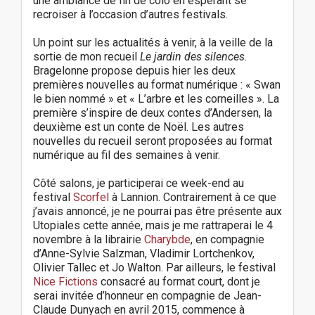
une ambiance de fin de colo en espérant se
recroiser à l’occasion d’autres festivals.
Un point sur les actualités à venir, à la veille de la
sortie de mon recueil
Le jardin des silences
.
Bragelonne propose depuis hier les deux
premières nouvelles au format numérique : « Swan
le bien nommé » et « L’arbre et les corneilles ». La
première s’inspire de deux contes d’Andersen, la
deuxième est un conte de Noël. Les autres
nouvelles du recueil seront proposées au format
numérique au fil des semaines à venir.
Côté salons, je participerai ce week-end au
festival
Scorfel
à Lannion. Contrairement à ce que
j’avais annoncé, je ne pourrai pas être présente aux
Utopiales cette année, mais je me rattraperai le 4
novembre à la librairie
Charybde
, en compagnie
d’Anne-Sylvie Salzman, Vladimir Lortchenkov,
Olivier Tallec et Jo Walton. Par ailleurs, le festival
Nice Fictions
consacré au format court, dont je
serai invitée d’honneur en compagnie de Jean-
Claude Dunyach en avril 2015, commence à