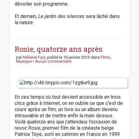
dévoiler son programme.
Et demain,
Le jardin des silences
sera lâché dans
la nature.
P
o
s
Rosie, quatorze ans après
t
par
Mélanie Fazi
, publié le
16 janvier 2013
dans
Films
,
n
Musique
•
Aucun commentaire
a
v
i
g
a
En ces temps où tout devient accessible en trois
t
clics grâce à Internet, on en oublie ce que c’est de
i
courir après un film, un livre ou un album devenu
o
introuvable et de mettre enfin la main dessus.
n
Voilà quatorze ans que j’attendais l’occasion de
revoir
Rosie
, premier film de la cinéaste belge
Patrice Toye, sorti en catimini en France en 1999