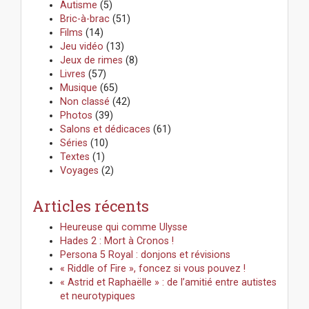
r
Autisme
(5)
t
c
Bric-à-brac
(51)
i
h
Films
(14)
o
e
Jeu vidéo
(13)
n
r
Jeux de rimes
(8)
:
Livres
(57)
Musique
(65)
Non classé
(42)
Photos
(39)
Salons et dédicaces
(61)
Séries
(10)
Textes
(1)
Voyages
(2)
Articles récents
Heureuse qui comme Ulysse
Hades 2 : Mort à Cronos !
Persona 5 Royal : donjons et révisions
« Riddle of Fire », foncez si vous pouvez !
« Astrid et Raphaëlle » : de l’amitié entre autistes
et neurotypiques