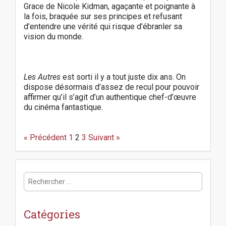
Grace de Nicole Kidman, agaçante et poignante à
la fois, braquée sur ses principes et refusant
d’entendre une vérité qui risque d’ébranler sa
vision du monde.
Les Autres
est sorti il y a tout juste dix ans. On
dispose désormais d’assez de recul pour pouvoir
affirmer qu’il s’agit d’un authentique chef-d’œuvre
du cinéma fantastique.
P
o
« Précédent
1
2
3
Suivant »
s
t
n
R
a
e
v
c
i
h
g
Catégories
e
a