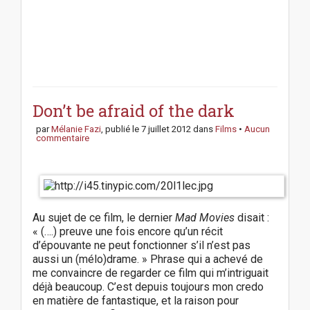
P
o
s
Don’t be afraid of the dark
t
par
Mélanie Fazi
, publié le
7 juillet 2012
dans
Films
•
Aucun
n
commentaire
a
v
i
g
a
Au sujet de ce film, le dernier
Mad Movies
disait :
t
« (….) preuve une fois encore qu’un récit
i
d’épouvante ne peut fonctionner s’il n’est pas
o
aussi un (mélo)drame. » Phrase qui a achevé de
n
me convaincre de regarder ce film qui m’intriguait
déjà beaucoup. C’est depuis toujours mon credo
en matière de fantastique, et la raison pour