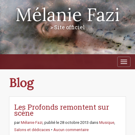
Mélanie Fazi
> Site officiel
M
S
a
k
i
i
p
n
Blog
t
m
o
e
c
n
o
n
Les Profonds remontent sur
u
t
scène
e
n
par
Mélanie Fazi
, publié le
28 octobre 2013
dans
Musique
,
t
Salons et dédicaces
•
Aucun commentaire