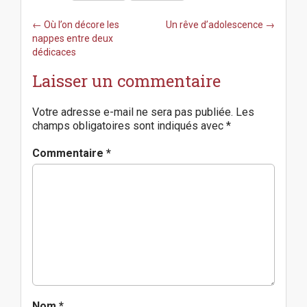
P
← Où l’on décore les
Un rêve d’adolescence →
o
nappes entre deux
s
dédicaces
t
Laisser un commentaire
n
a
v
Votre adresse e-mail ne sera pas publiée.
Les
i
champs obligatoires sont indiqués avec
*
g
a
Commentaire
*
t
i
o
n
Nom
*