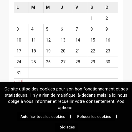
L
M
M
J
V
S
D
1
2
3
4
5
6
7
8
9
10
11
12
13
14
15
16
17
18
19
20
21
22
23
24
25
26
27
28
29
30
31
« Juil
Ce site utilise des cookies pour son bon fonctionnement et ses
statistiques. Il n'y a rien de maléfique là-dedans mais la loi nous
oblige à vous informer et recueillir votre consentement. Vos
options :
© 2026
Mélanie Fazi
. Contenus protégés par le droit d'auteur.
|
|
Autoriser tous les cookies
Refuser les cookies
Réalisation technique : Mickaël Adamadorassy |
Propulsé par
Wordpress
et un thème maison basé sur
Arcade
.
Réglages
Information sur les cookies utilisés par le site et gestion de votre