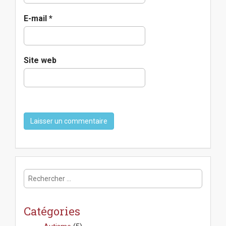
E-mail
*
Site web
R
e
c
h
Catégories
e
r