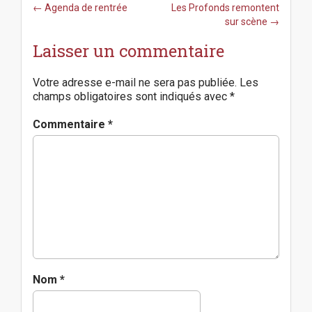
P
← Agenda de rentrée
Les Profonds remontent
o
sur scène →
s
Laisser un commentaire
t
n
a
Votre adresse e-mail ne sera pas publiée.
Les
v
champs obligatoires sont indiqués avec
*
i
g
Commentaire
*
a
t
i
o
n
Nom
*