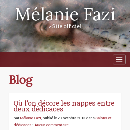
Mélanie Fazi
> Site officiel
M
S
a
k
i
i
p
n
Blog
t
m
o
e
c
n
o
n
Où l’on décore les nappes entre
u
t
deux dédicaces
e
n
par
Mélanie Fazi
, publié le
23 octobre 2013
dans
Salons et
t
dédicaces
•
Aucun commentaire