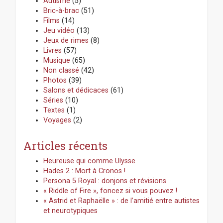
Autisme
(5)
c
Bric-à-brac
(51)
h
Films
(14)
e
Jeu vidéo
(13)
r
Jeux de rimes
(8)
:
Livres
(57)
Musique
(65)
Non classé
(42)
Photos
(39)
Salons et dédicaces
(61)
Séries
(10)
Textes
(1)
Voyages
(2)
Articles récents
Heureuse qui comme Ulysse
Hades 2 : Mort à Cronos !
Persona 5 Royal : donjons et révisions
« Riddle of Fire », foncez si vous pouvez !
« Astrid et Raphaëlle » : de l’amitié entre autistes
et neurotypiques