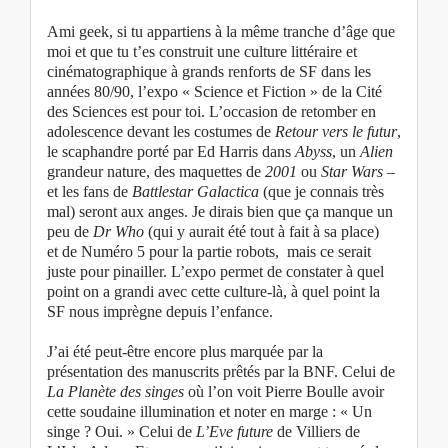
Ami geek, si tu appartiens à la même tranche d’âge que
moi et que tu t’es construit une culture littéraire et
cinématographique à grands renforts de SF dans les
années 80/90, l’expo « Science et Fiction » de la Cité
des Sciences est pour toi. L’occasion de retomber en
adolescence devant les costumes de
Retour vers le futur
,
le scaphandre porté par Ed Harris dans
Abyss
, un
Alien
grandeur nature, des maquettes de
2001
ou
Star Wars
–
et les fans de
Battlestar Galactica
(que je connais très
mal) seront aux anges. Je dirais bien que ça manque un
peu de
Dr Who
(qui y aurait été tout à fait à sa place)
et de Numéro 5 pour la partie robots, mais ce serait
juste pour pinailler. L’expo permet de constater à quel
point on a grandi avec cette culture-là, à quel point la
SF nous imprègne depuis l’enfance.
J’ai été peut-être encore plus marquée par la
présentation des manuscrits prêtés par la BNF. Celui de
La Planète des singes
où l’on voit Pierre Boulle avoir
cette soudaine illumination et noter en marge : « Un
singe ? Oui. » Celui de
L’Eve future
de Villiers de