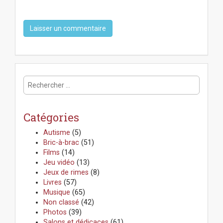
R
e
c
h
Catégories
e
r
Autisme
(5)
c
Bric-à-brac
(51)
h
Films
(14)
e
Jeu vidéo
(13)
r
Jeux de rimes
(8)
:
Livres
(57)
Musique
(65)
Non classé
(42)
Photos
(39)
Salons et dédicaces
(61)