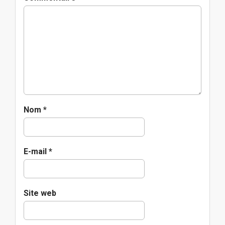
a
t
i
o
n
Nom
*
E-mail
*
Site web