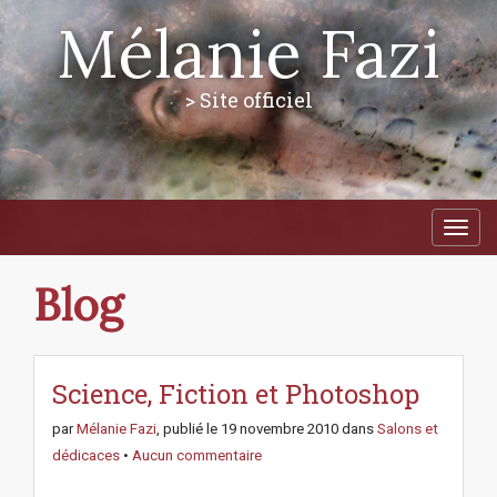
Mélanie Fazi
> Site officiel
M
S
a
k
i
i
p
n
Blog
t
m
o
e
c
n
o
n
Science, Fiction et Photoshop
u
t
e
par
Mélanie Fazi
, publié le
19 novembre 2010
dans
Salons et
n
dédicaces
•
Aucun commentaire
t