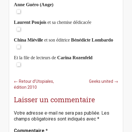
Anne Guéro (Ange)
Laurent Poujois
et sa chemise dédicacée
China Miéville
et son éditrice
Bénédicte Lombardo
Et la file de lecteurs de
Carina Rozenfeld
P
← Retour d’Utopiales,
Geeks united →
o
édition 2010
s
Laisser un commentaire
t
n
a
Votre adresse e-mail ne sera pas publiée.
Les
v
champs obligatoires sont indiqués avec
*
i
g
Commentaire
*