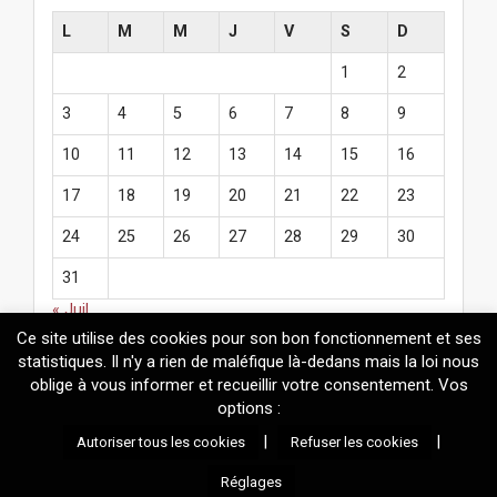
L
M
M
J
V
S
D
1
2
3
4
5
6
7
8
9
10
11
12
13
14
15
16
17
18
19
20
21
22
23
24
25
26
27
28
29
30
31
« Juil
Ce site utilise des cookies pour son bon fonctionnement et ses
statistiques. Il n'y a rien de maléfique là-dedans mais la loi nous
oblige à vous informer et recueillir votre consentement. Vos
options :
© 2026
Mélanie Fazi
. Contenus protégés par le droit d'auteur.
|
|
Autoriser tous les cookies
Refuser les cookies
Réalisation technique : Mickaël Adamadorassy |
Propulsé par
Wordpress
et un thème maison basé sur
Arcade
.
Réglages