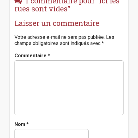
1 commentaire pour “
Ici les
t
n
rues sont vides
”
a
v
Laisser un commentaire
i
g
Votre adresse e-mail ne sera pas publiée.
Les
a
champs obligatoires sont indiqués avec
*
t
i
Commentaire
*
o
n
Nom
*