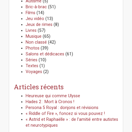
Autisme
(5)
c
Bric-à-brac
(51)
h
Films
(14)
e
Jeu vidéo
(13)
r
Jeux de rimes
(8)
:
Livres
(57)
Musique
(65)
Non classé
(42)
Photos
(39)
Salons et dédicaces
(61)
Séries
(10)
Textes
(1)
Voyages
(2)
Articles récents
Heureuse qui comme Ulysse
Hades 2 : Mort à Cronos !
Persona 5 Royal : donjons et révisions
« Riddle of Fire », foncez si vous pouvez !
« Astrid et Raphaëlle » : de l’amitié entre autistes
et neurotypiques