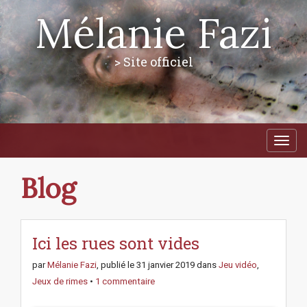
Mélanie Fazi
> Site officiel
M
S
a
k
i
i
p
n
Blog
t
m
o
e
c
n
o
n
Ici les rues sont vides
u
t
e
par
Mélanie Fazi
, publié le
31 janvier 2019
dans
Jeu vidéo
,
n
Jeux de rimes
•
1 commentaire
t