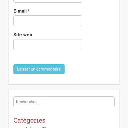
E-mail
*
Site web
R
e
c
h
Catégories
e
r