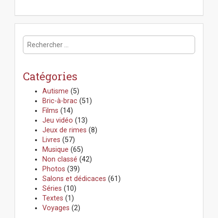
R
e
c
h
Catégories
e
r
Autisme
(5)
c
Bric-à-brac
(51)
h
Films
(14)
e
Jeu vidéo
(13)
r
Jeux de rimes
(8)
:
Livres
(57)
Musique
(65)
Non classé
(42)
Photos
(39)
Salons et dédicaces
(61)
Séries
(10)
Textes
(1)
Voyages
(2)