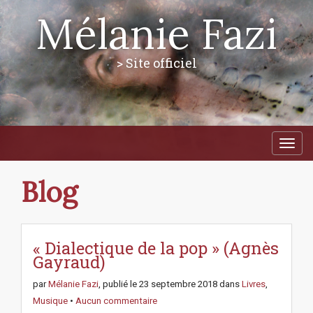
Mélanie Fazi
> Site officiel
M
S
a
k
i
i
p
n
Blog
t
m
o
e
c
n
o
n
« Dialectique de la pop » (Agnès
u
t
Gayraud)
e
n
par
Mélanie Fazi
, publié le
23 septembre 2018
dans
Livres
,
t
Musique
•
Aucun commentaire