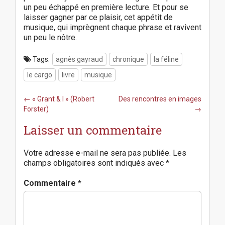
un peu échappé en première lecture. Et pour se
laisser gagner par ce plaisir, cet appétit de
musique, qui imprègnent chaque phrase et ravivent
un peu le nôtre.
Tags:
agnès gayraud
chronique
la féline
le cargo
livre
musique
P
← « Grant & I » (Robert
Des rencontres en images
o
Forster)
→
s
Laisser un commentaire
t
n
a
Votre adresse e-mail ne sera pas publiée.
Les
v
champs obligatoires sont indiqués avec
*
i
g
Commentaire
*
a
t
i