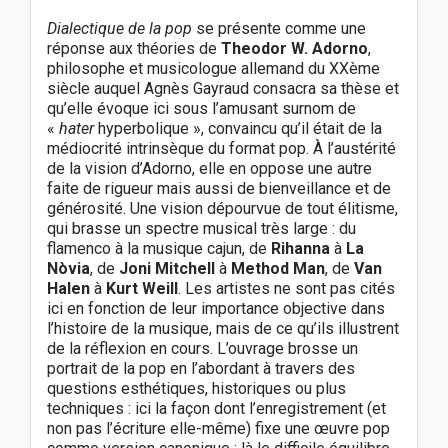
Dialectique de la pop
se présente comme une
réponse aux théories de
Theodor W. Adorno
,
philosophe et musicologue allemand du XXème
siècle auquel Agnès Gayraud consacra sa thèse et
qu’elle évoque ici sous l’amusant surnom de
«
hater
hyperbolique », convaincu qu’il était de la
médiocrité intrinsèque du format pop. À l’austérité
de la vision d’Adorno, elle en oppose une autre
faite de rigueur mais aussi de bienveillance et de
générosité. Une vision dépourvue de tout élitisme,
qui brasse un spectre musical très large : du
flamenco à la musique cajun, de
Rihanna
à
La
Nòvia
, de
Joni Mitchell
à
Method Man
, de
Van
Halen
à
Kurt Weill
. Les artistes ne sont pas cités
ici en fonction de leur importance objective dans
l’histoire de la musique, mais de ce qu’ils illustrent
de la réflexion en cours. L’ouvrage brosse un
portrait de la pop en l’abordant à travers des
questions esthétiques, historiques ou plus
techniques : ici la façon dont l’enregistrement (et
non pas l’écriture elle-même) fixe une œuvre pop