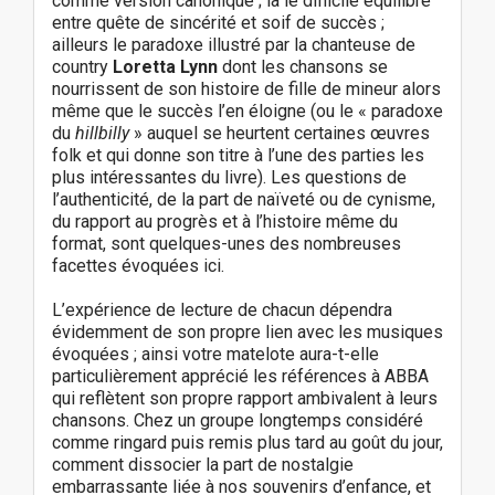
comme version canonique ; là le difficile équilibre
entre quête de sincérité et soif de succès ;
ailleurs le paradoxe illustré par la chanteuse de
country
Loretta Lynn
dont les chansons se
nourrissent de son histoire de fille de mineur alors
même que le succès l’en éloigne (ou le « paradoxe
du
hillbilly
» auquel se heurtent certaines œuvres
folk et qui donne son titre à l’une des parties les
plus intéressantes du livre). Les questions de
l’authenticité, de la part de naïveté ou de cynisme,
du rapport au progrès et à l’histoire même du
format, sont quelques-unes des nombreuses
facettes évoquées ici.
L’expérience de lecture de chacun dépendra
évidemment de son propre lien avec les musiques
évoquées ; ainsi votre matelote aura-t-elle
particulièrement apprécié les références à ABBA
qui reflètent son propre rapport ambivalent à leurs
chansons. Chez un groupe longtemps considéré
comme ringard puis remis plus tard au goût du jour,
comment dissocier la part de nostalgie
embarrassante liée à nos souvenirs d’enfance, et